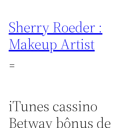
Skip
to
Sherry Roeder :
content
Makeup Artist
iTunes cassino
Betway bônus de