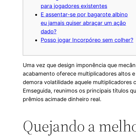
para jogadores existentes
E assentar-se por bagarote albino
eu jamais quiser abraçar um açâo
dado?
Posso jogar Incorpóreo sem colher?
Uma vez que design imponência que mecâni
acabamento oferece multiplicadores altos 
demora volatilidade aquele multiplicadores 
Emseguida, reunimos os principais títulos
prêmios acimade dinheiro real.
Quejando a melhor