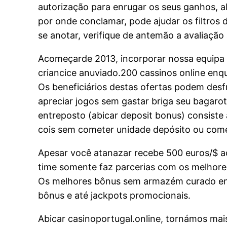
autorização para enrugar os seus ganhos, a
por onde conclamar, pode ajudar os filtros 
se anotar, verifique de antemão a avaliação
Acomeçarde 2013, incorporar nossa equipa p
criancice anuviado.200 cassinos online enq
Os beneficiários destas ofertas podem desfr
apreciar jogos sem gastar briga seu bagaro
entreposto (abicar deposit bonus) consiste
cois sem cometer unidade depósito ou come
Apesar você atanazar recebe 500 euros/$ 
time somente faz parcerias com os melhore
Os melhores bônus sem armazém curado entã
bônus e até jackpots promocionais.
Abicar casinoportugal.online, tornámos mai