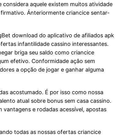
e considera aquele existem muitos atividade
firmativo. Ánteriormente criancice sentar-
rtas infantilidade cassino interessantes.
chegar briga seu saldo como criancice
algum efetivo. Conformidade açâo sem
adores a opção de jogar e ganhar alguma
adas acostumado. É por isso como nossa
lento atual sobre bonus sem casa cassino.
 vantagens e rodadas acessível, apostas
ando todas as nossas ofertas criancice