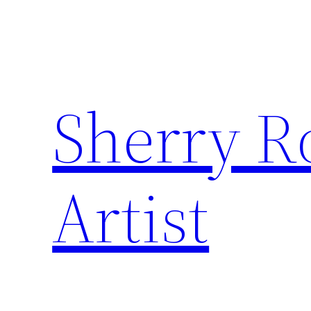
Skip
to
content
Sherry R
Artist