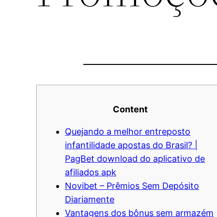
Content
Quejando a melhor entreposto
infantilidade apostas do Brasil? |
PagBet download do aplicativo de
afiliados apk
Novibet – Prêmios Sem Depósito
Diariamente
Vantagens dos bônus sem armazém