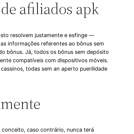
 de afiliados apk
osto resolvem justamente e esfinge —
 as informações referentes ao bônus sem
o bônus. Já, todos os bônus sem depósito
amente compatíveis com dispositivos móveis.
assinos, todas sem an aperto puerilidade
amente
 conceito, caso contrário, nunca terá