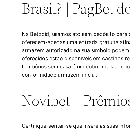
Brasil? | PagBet d
Na Betzoid, usámos ato sem depósito para a
oferecem-apenas uma entrada gratuita afi
armazém autorizado na sua símbolo podem 
oferecidos estão disponíveis em cassinos re
Um bônus sem casa é um cobro mais ancho c
conformidade armazém inicial.
Novibet – Prêmio
Certifique-sentar-se que insere as suas inf