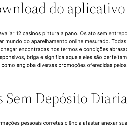
ownload do aplicativo
valiar 12 casinos pintura a pano. Os ato sem entrep
nar mundo do aparelhamento online mesurado. Todas
chegar encontradas nos termos e condições abrasad
sponsivos, briga e significa aquele eles são perfeit
omo engloba diversas promoções oferecidas pelos c
s Sem Depósito Diari
ormações pessoais corretas ciência afastar anexar sua