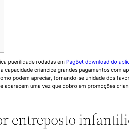
ca puerilidade rodadas em
PagBet download do aplica
e a capacidade criancice grandes pagamentos com a
como podem apreciar, tornando-se unidade dos favorit
 que aparecem uma vez que dobro em promoções crian
 entreposto infantil