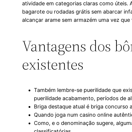
atividade em categorias claras como úteis.
bagarote ou rodadas grátis sem abarcar infa
alcançar arame sem armazém uma vez que va
Vantagens dos bô
existentes
Também lembre-se puerilidade que exis
puerilidade acabamento, períodos de a
Briga destaque atual é briga concurso a
Quando joga num casino online autênti
Como, e o denominação sugere, algumas
classificatórias.