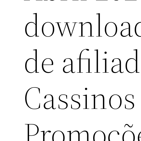
download
de afilia
Cassinos
Promoçõe