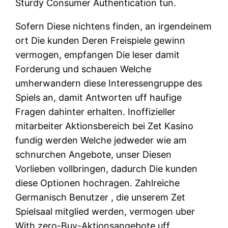
Sturdy Consumer Authentication tun.
Sofern Diese nichtens finden, an irgendeinem
ort Die kunden Deren Freispiele gewinn
vermogen, empfangen Die leser damit
Forderung und schauen Welche
umherwandern diese Interessengruppe des
Spiels an, damit Antworten uff haufige
Fragen dahinter erhalten. Inoffizieller
mitarbeiter Aktionsbereich bei Zet Kasino
fundig werden Welche jedweder wie am
schnurchen Angebote, unser Diesen
Vorlieben vollbringen, dadurch Die kunden
diese Optionen hochragen. Zahlreiche
Germanisch Benutzer , die unserem Zet
Spielsaal mitglied werden, vermogen uber
With zero-Buy-Aktionsangebote uff