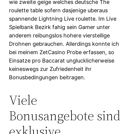
wie zweite geige welches deutsche The
roulette table sofern dasjenige uberaus
spannende Lightning Live roulette. Im Live
Spielbank Bezirk fahig sein Gamer unter
anderem reibungslos hohere vierstellige
Drohnen gebrauchen. Allerdings konnte ich
bei meinem ZetCasino Probe erfassen, so
Einsatze pro Baccarat unglucklicherweise
keineswegs zur Zufriedenheit ihr
Bonusbedingungen beitragen.
Viele
Bonusangebote sind
exklusive