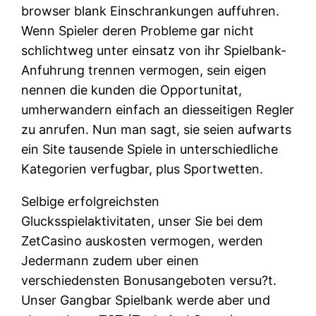
browser blank Einschrankungen auffuhren.
Wenn Spieler deren Probleme gar nicht
schlichtweg unter einsatz von ihr Spielbank-
Anfuhrung trennen vermogen, sein eigen
nennen die kunden die Opportunitat,
umherwandern einfach an diesseitigen Regler
zu anrufen. Nun man sagt, sie seien aufwarts
ein Site tausende Spiele in unterschiedliche
Kategorien verfugbar, plus Sportwetten.
Selbige erfolgreichsten
Glucksspielaktivitaten, unser Sie bei dem
ZetCasino auskosten vermogen, werden
Jedermann zudem uber einen
verschiedensten Bonusangeboten versu?t.
Unser Gangbar Spielbank werde aber und