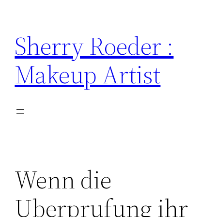
Skip
to
Sherry Roeder :
content
Makeup Artist
Wenn die
Uberprufung ihr