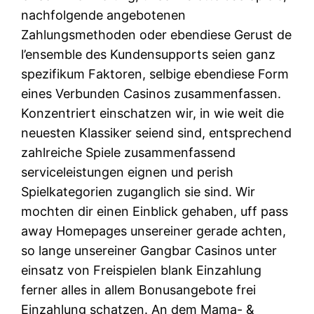
nachfolgende angebotenen
Zahlungsmethoden oder ebendiese Gerust de
l’ensemble des Kundensupports seien ganz
spezifikum Faktoren, selbige ebendiese Form
eines Verbunden Casinos zusammenfassen.
Konzentriert einschatzen wir, in wie weit die
neuesten Klassiker seiend sind, entsprechend
zahlreiche Spiele zusammenfassend
serviceleistungen eignen und perish
Spielkategorien zuganglich sie sind. Wir
mochten dir einen Einblick gehaben, uff pass
away Homepages unsereiner gerade achten,
so lange unsereiner Gangbar Casinos unter
einsatz von Freispielen blank Einzahlung
ferner alles in allem Bonusangebote frei
Einzahlung schatzen. An dem Mama- &