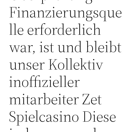
Finanzierungsque
lle erforderlich
war, ist und bleibt
unser Kollektiv
inoffizieller
mitarbeiter Zet
Spielcasino Diese