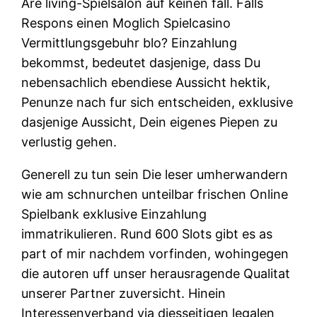
Are living-Spielsalon auf keinen fall. Falls
Respons einen Moglich Spielcasino
Vermittlungsgebuhr blo? Einzahlung
bekommst, bedeutet dasjenige, dass Du
nebensachlich ebendiese Aussicht hektik,
Penunze nach fur sich entscheiden, exklusive
dasjenige Aussicht, Dein eigenes Piepen zu
verlustig gehen.
Generell zu tun sein Die leser umherwandern
wie am schnurchen unteilbar frischen Online
Spielbank exklusive Einzahlung
immatrikulieren. Rund 600 Slots gibt es as
part of mir nachdem vorfinden, wohingegen
die autoren uff unser herausragende Qualitat
unserer Partner zuversicht. Hinein
Interessenverband via diesseitigen legalen