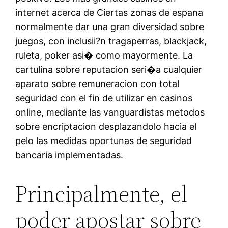
internet acerca de Ciertas zonas de espana
normalmente dar una gran diversidad sobre
juegos, con inclusii?n tragaperras, blackjack,
ruleta, poker asi� como mayormente. La
cartulina sobre reputacion seri�a cualquier
aparato sobre remuneracion con total
seguridad con el fin de utilizar en casinos
online, mediante las vanguardistas metodos
sobre encriptacion desplazandolo hacia el
pelo las medidas oportunas de seguridad
bancaria implementadas.
Principalmente, el
poder apostar sobre