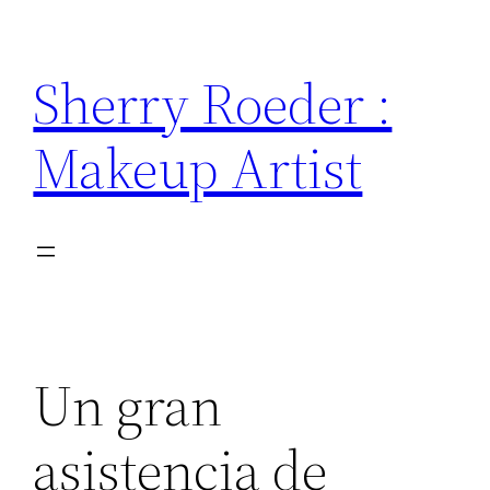
Skip
to
Sherry Roeder :
content
Makeup Artist
Un gran
asistencia de