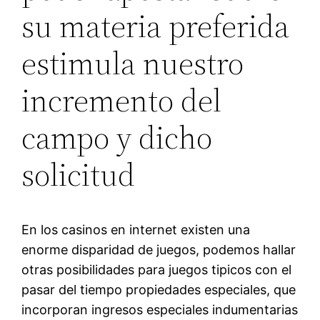
su materia preferida
estimula nuestro
incremento del
campo y dicho
solicitud
En los casinos en internet existen una
enorme disparidad de juegos, podemos hallar
otras posibilidades para juegos tipicos con el
pasar del tiempo propiedades especiales, que
incorporan ingresos especiales indumentarias