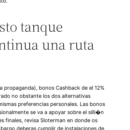
sto.
isto tanque
ontinua una ruta
n la propaganda), bonos Cashback de el 12%
rado no obstante los dos alternativas
s mismas preferencias personales. Las bonos
onalmente se va a apoyar sobre el silli�n
es finales, revisa Sloterman en donde os
mbargo deberas cumplir de instalaciones de