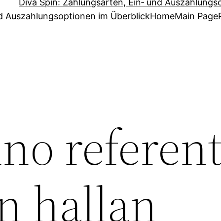
Diva Spin: Zahlungsarten, Ein‑ und Auszahlungs
nd Auszahlungsoptionen im Überblick
Home
Main Page
no referent
on hallan