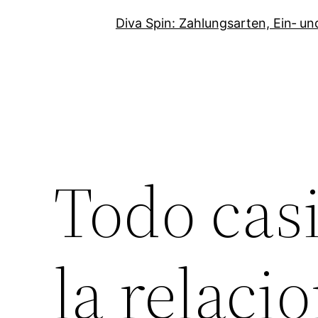
Diva Spin: Zahlungsarten, Ein‑ u
Todo casi
la relaci