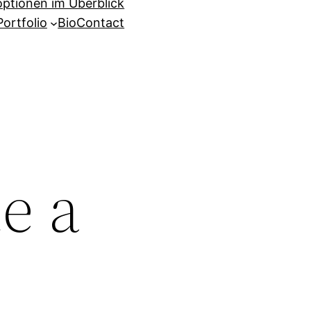
optionen im Überblick
Portfolio
Bio
Contact
e a