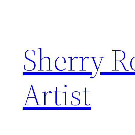
Skip
to
content
Sherry R
Artist