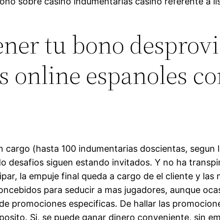
no sobre casino indumentarias casino referente a li
ener tu bono desprov
os online espanoles c
 sin cargo (hasta 100 indumentarias doscientas, segu
 desafios siguen estando invitados. Y no ha transpi
par, la empuje final queda a cargo de el cliente y la
cebidos para seducir a mas jugadores, aunque ocasi
e de promociones especificas. De hallar las promocion
posito. Si, se puede ganar dinero conveniente, sin e