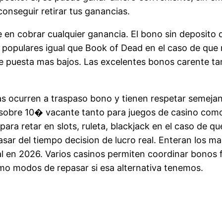
conseguir retirar tus ganancias.
e en cobrar cualquier ganancia. El bono sin deposito 
 populares igual que Book of Dead en el caso de que 
e puesta mas bajos. Las excelentes bonos carente 
s ocurren a traspaso bono y tienen respetar semejant
obre 10� vacante tanto para juegos de casino como 
para retar en slots, ruleta, blackjack en el caso de q
pasar del tiempo decision de lucro real. Enteran los 
al en 2026. Varios casinos permiten coordinar bonos 
omo modos de repasar si esa alternativa tenemos.