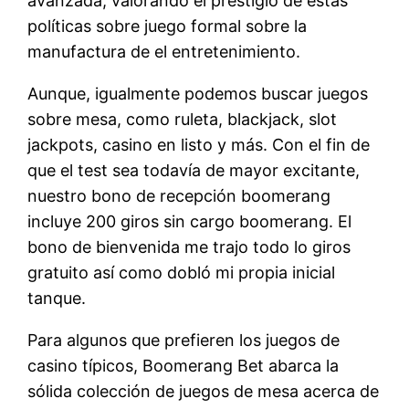
avanzada, valorando el prestigio de estas
políticas sobre juego formal sobre la
manufactura de el entretenimiento.
Aunque, igualmente podemos buscar juegos
sobre mesa, como ruleta, blackjack, slot
jackpots, casino en listo y más. Con el fin de
que el test sea todavía de mayor excitante,
nuestro bono de recepción boomerang
incluye 200 giros sin cargo boomerang. El
bono de bienvenida me trajo todo lo giros
gratuito así­ como dobló mi propia inicial
tanque.
Para algunos que prefieren los juegos de
casino tí­picos, Boomerang Bet abarca la
sólida colección de juegos de mesa acerca de