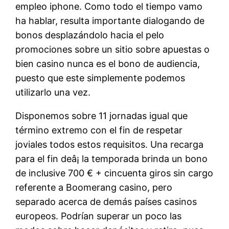
empleo iphone. Como todo el tiempo vamo
ha hablar, resulta importante dialogando de
bonos desplazándolo hacia el pelo
promociones sobre un sitio sobre apuestas o
bien casino nunca es el bono de audiencia,
puesto que este simplemente podemos
utilizarlo una vez.
Disponemos sobre 11 jornadas igual que
término extremo con el fin de respetar
joviales todos estos requisitos. Una recarga
para el fin deâ¡ la temporada brinda un bono
de inclusive 700 € + cincuenta giros sin cargo
referente a Boomerang casino, pero
separado acerca de demás países casinos
europeos. Podrían superar un poco las