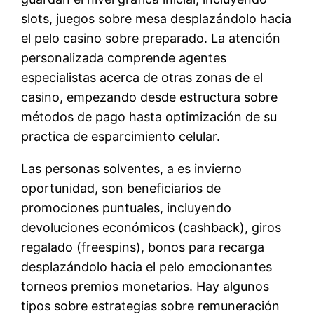
slots, juegos sobre mesa desplazándolo hacia
el pelo casino sobre preparado. La atención
personalizada comprende agentes
especialistas acerca de otras zonas de el
casino, empezando desde estructura sobre
métodos de pago hasta optimización de su
practica de esparcimiento celular.
Las personas solventes, a es invierno
oportunidad, son beneficiarios de
promociones puntuales, incluyendo
devoluciones económicos (cashback), giros
regalado (freespins), bonos para recarga
desplazándolo hacia el pelo emocionantes
torneos premios monetarios. Hay algunos
tipos sobre estrategias sobre remuneración