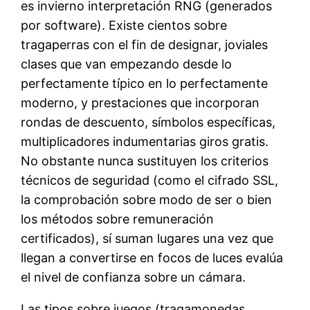
es invierno interpretación RNG (generados
por software). Existe cientos sobre
tragaperras con el fin de designar, joviales
clases que van empezando desde lo
perfectamente típico en lo perfectamente
moderno, y prestaciones que incorporan
rondas de descuento, símbolos específicas,
multiplicadores indumentarias giros gratis.
No obstante nunca sustituyen los criterios
técnicos de seguridad (como el cifrado SSL,
la comprobación sobre modo de ser o bien
los métodos sobre remuneración
certificados), sí suman lugares una vez que
llegan a convertirse en focos de luces evalúa
el nivel de confianza sobre un cámara.
Las tipos sobre juegos (tragamonedas,