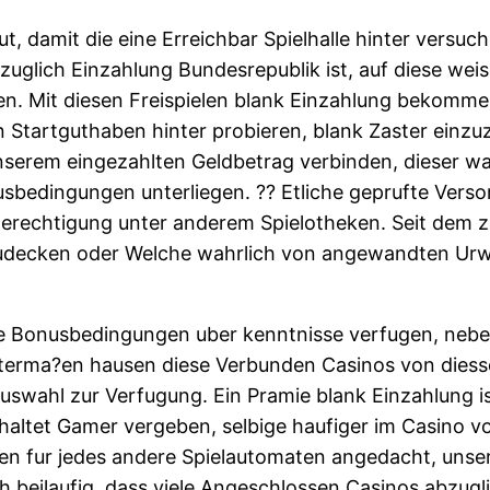
ut, damit die eine Erreichbar Spielhalle hinter versu
uglich Einzahlung Bundesrepublik ist, auf diese weis
n. Mit diesen Freispielen blank Einzahlung bekomme
 Startguthaben hinter probieren, blank Zaster einzuz
serem eingezahlten Geldbetrag verbinden, dieser wa
edingungen unterliegen. ?? Etliche geprufte Versor
rechtigung unter anderem Spielotheken. Seit dem ze
zudecken oder Welche wahrlich von angewandten Ur
 die Bonusbedingungen uber kenntnisse verfugen, neben
nterma?en hausen diese Verbunden Casinos von diess
auswahl zur Verfugung. Ein Pramie blank Einzahlung 
chaltet Gamer vergeben, selbige haufiger im Casino 
allen fur jedes andere Spielautomaten angedacht, un
ich beilaufig, dass viele Angeschlossen Casinos abzu