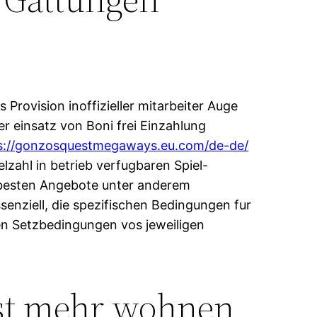
 Provision inoffizieller mitarbeiter Auge
ter einsatz von Boni frei Einzahlung
s://gonzosquestmegaways.eu.com/de-de/
lzahl in betrieb verfugbaren Spiel-
e besten Angebote unter anderem
senziell, die spezifischen Bedingungen fur
en Setzbedingungen vos jeweiligen
ust mehr wohnen,