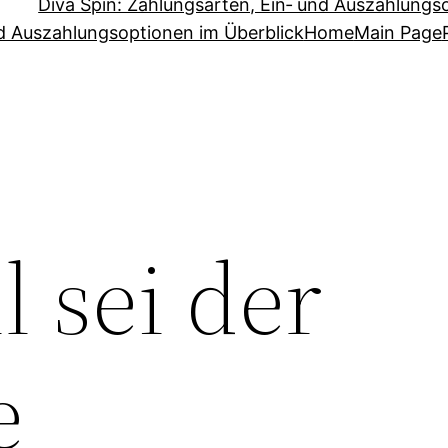
Diva Spin: Zahlungsarten, Ein‑ und Auszahlungs
nd Auszahlungsoptionen im Überblick
Home
Main Page
 sei der
e