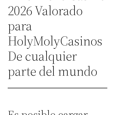
2026 Valorado
para
HolyMolyCasinos
De cualquier
parte del mundo
Es posible cargar