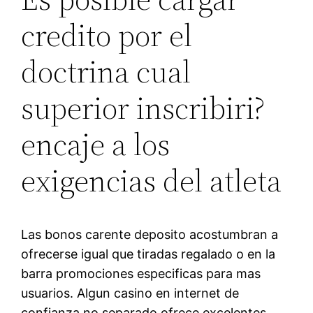
credito por el
doctrina cual
superior inscribiri?
encaje a los
exigencias del atleta
Las bonos carente deposito acostumbran a
ofrecerse igual que tiradas regalado o en la
barra promociones especificas para mas
usuarios. Algun casino en internet de
confianza no separado ofrece excelentes