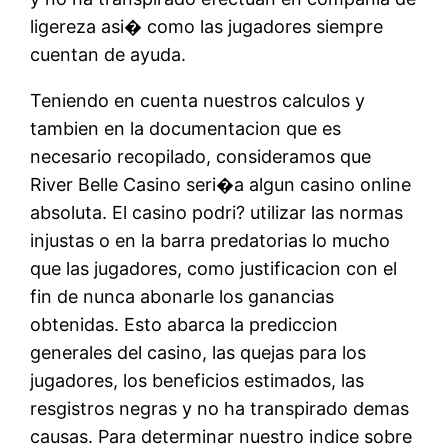
ligereza asi� como las jugadores siempre
cuentan de ayuda.
Teniendo en cuenta nuestros calculos y
tambien en la documentacion que es
necesario recopilado, consideramos que
River Belle Casino seri�a algun casino online
absoluta. El casino podri? utilizar las normas
injustas o en la barra predatorias lo mucho
que las jugadores, como justificacion con el
fin de nunca abonarle los ganancias
obtenidas. Esto abarca la prediccion
generales del casino, las quejas para los
jugadores, los beneficios estimados, las
resgistros negras y no ha transpirado demas
causas. Para determinar nuestro indice sobre