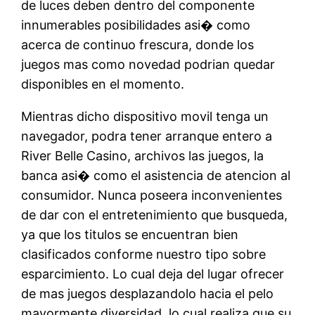
de luces deben dentro del componente
innumerables posibilidades asi� como
acerca de continuo frescura, donde los
juegos mas como novedad podrian quedar
disponibles en el momento.
Mientras dicho dispositivo movil tenga un
navegador, podra tener arranque entero a
River Belle Casino, archivos las juegos, la
banca asi� como el asistencia de atencion al
consumidor. Nunca poseera inconvenientes
de dar con el entretenimiento que busqueda,
ya que los titulos se encuentran bien
clasificados conforme nuestro tipo sobre
esparcimiento. Lo cual deja del lugar ofrecer
de mas juegos desplazandolo hacia el pelo
mayormente diversidad, lo cual realiza que su