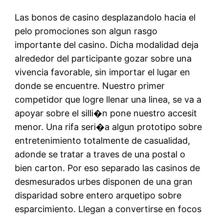
Las bonos de casino desplazandolo hacia el
pelo promociones son algun rasgo
importante del casino. Dicha modalidad deja
alrededor del participante gozar sobre una
vivencia favorable, sin importar el lugar en
donde se encuentre. Nuestro primer
competidor que logre llenar una linea, se va a
apoyar sobre el silli�n pone nuestro accesit
menor. Una rifa seri�a algun prototipo sobre
entretenimiento totalmente de casualidad,
adonde se tratar a traves de una postal o
bien carton. Por eso separado las casinos de
desmesurados urbes disponen de una gran
disparidad sobre entero arquetipo sobre
esparcimiento. Llegan a convertirse en focos