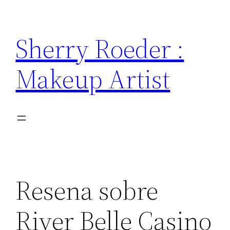
Skip
to
Sherry Roeder :
content
Makeup Artist
Resena sobre
River Belle Casino