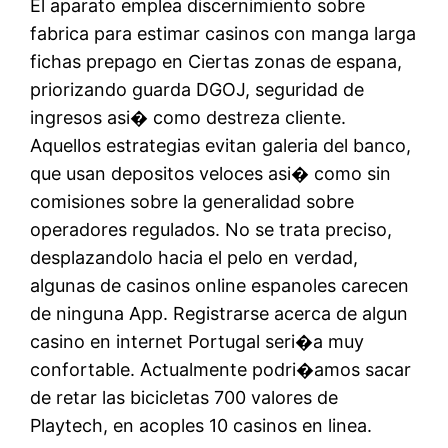
El aparato emplea discernimiento sobre
fabrica para estimar casinos con manga larga
fichas prepago en Ciertas zonas de espana,
priorizando guarda DGOJ, seguridad de
ingresos asi� como destreza cliente.
Aquellos estrategias evitan galeria del banco,
que usan depositos veloces asi� como sin
comisiones sobre la generalidad sobre
operadores regulados. No se trata preciso,
desplazandolo hacia el pelo en verdad,
algunas de casinos online espanoles carecen
de ninguna App. Registrarse acerca de algun
casino en internet Portugal seri�a muy
confortable. Actualmente podri�amos sacar
de retar las bicicletas 700 valores de
Playtech, en acoples 10 casinos en linea.