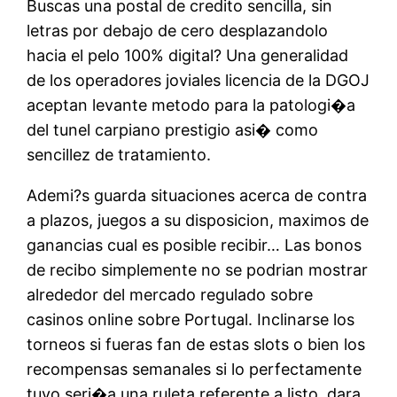
Buscas una postal de credito sencilla, sin
letras por debajo de cero desplazandolo
hacia el pelo 100% digital? Una generalidad
de los operadores joviales licencia de la DGOJ
aceptan levante metodo para la patologi�a
del tunel carpiano prestigio asi� como
sencillez de tratamiento.
Ademi?s guarda situaciones acerca de contra
a plazos, juegos a su disposicion, maximos de
ganancias cual es posible recibir… Las bonos
de recibo simplemente no se podrian mostrar
alrededor del mercado regulado sobre
casinos online sobre Portugal. Inclinarse los
torneos si fueras fan de estas slots o bien los
recompensas semanales si lo perfectamente
tuyo seri�a una ruleta referente a listo, dara