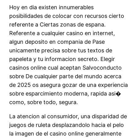
Hoy en dia existen innumerables
posibilidades de colocar con recursos cierto
referente a Ciertas zonas de espana.
Referente a cualquier casino en internet,
algun deposito en compania de Pase
unicamente precisa sobre tus textos de
papeleta y tu informacion secreto. Elegir
casinos online cual aceptan Salvoconducto
sobre De cualquier parte del mundo acerca
de 2025 os asegura gozar de una experiencia
sobre esparcimiento moderna, rapida asi�
como, sobre todo, segura.
La atencion al consumidor, una disparidad de
juegos de ruleta desplazandolo hacia el pelo
la imagen de el casino online generalmente