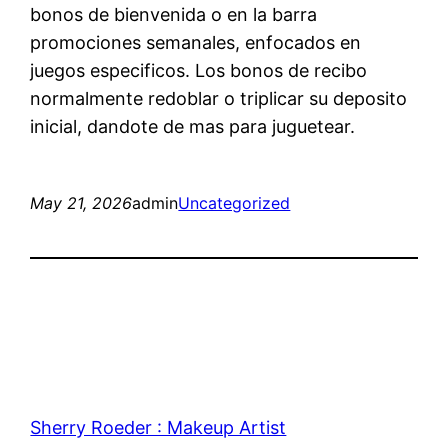
bonos de bienvenida o en la barra
promociones semanales, enfocados en
juegos especificos. Los bonos de recibo
normalmente redoblar o triplicar su deposito
inicial, dandote de mas para juguetear.
May 21, 2026
admin
Uncategorized
Sherry Roeder : Makeup Artist