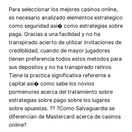
Para seleccionar los mejores casinos online,
es necesario analizado elementos estrategico
como seguridad asi� como estrategias sobre
paga. Gracias a una facilidad y no ha
transpirado acierto de utilizar invitaciones de
credibilidad, cuando de mayor jugadores
tienen preferencia todos estos metodos para
sus depositos y no ha transpirado retiros.
Tiene la practica significativa referente a
capital asi� como sabe los novios
pormenores acerca del tratamiento sobre
estrategias sobre pago sobre los lugares
sobre apuestas. ?? ?Como Salvaguardia se
diferencian de Mastercard acerca de casinos
online?