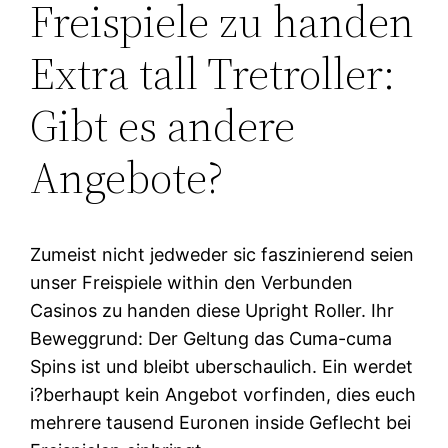
Freispiele zu handen
Extra tall Tretroller:
Gibt es andere
Angebote?
Zumeist nicht jedweder sic faszinierend seien
unser Freispiele within den Verbunden
Casinos zu handen diese Upright Roller. Ihr
Beweggrund: Der Geltung das Cuma-cuma
Spins ist und bleibt uberschaulich. Ein werdet
i?berhaupt kein Angebot vorfinden, dies euch
mehrere tausend Euronen inside Geflecht bei