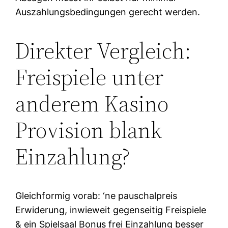
Auszahlungsbedingungen gerecht werden.
Direkter Vergleich:
Freispiele unter
anderem Kasino
Provision blank
Einzahlung?
Gleichformig vorab: ‘ne pauschalpreis
Erwiderung, inwieweit gegenseitig Freispiele
& ein Spielsaal Bonus frei Einzahlung besser