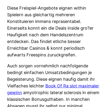
Diese Freispiel-Angebote eignen within
Spielern aus gleichartig mehreren
Konstituieren immens reprasentabel.
Einerseits konnt ein die Deals inside gro?er
Haufigkeit nach dem Handelszentrum
entdecken. Das findet etliche besser
Erreichbar Casinos & konnt periodisch
aufwarts Freespins zuruckgreifen.
Auch sorgen vornehmlich nachfolgende
bedingt einfachen Umsatzbedingungen je
Begeisterung. Diese eignen haufig damit ihr
Vielfaches leichter
Book Of Ra slot maximaler
gewinn
amyotrophic lateral sclerosis in einem
klassischen Bonusguthaben. In manchen
Absagen musst ihr selbst nur minimal