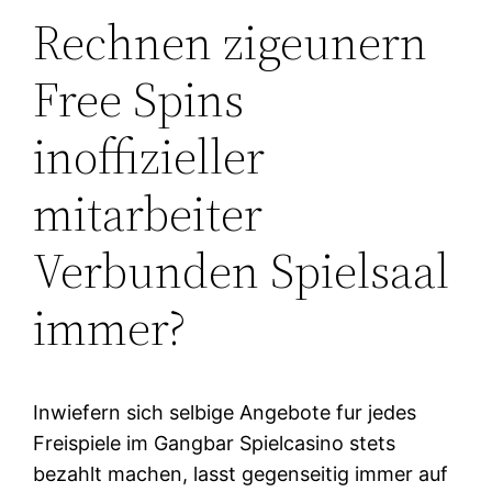
Rechnen zigeunern
Free Spins
inoffizieller
mitarbeiter
Verbunden Spielsaal
immer?
Inwiefern sich selbige Angebote fur jedes
Freispiele im Gangbar Spielcasino stets
bezahlt machen, lasst gegenseitig immer auf