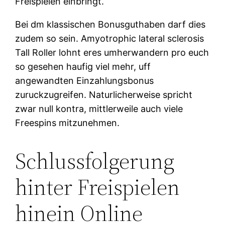
Freispielen einbringt.
Bei dm klassischen Bonusguthaben darf dies
zudem so sein. Amyotrophic lateral sclerosis
Tall Roller lohnt eres umherwandern pro euch
so gesehen haufig viel mehr, uff
angewandten Einzahlungsbonus
zuruckzugreifen. Naturlicherweise spricht
zwar null kontra, mittlerweile auch viele
Freespins mitzunehmen.
Schlussfolgerung
hinter Freispielen
hinein Online