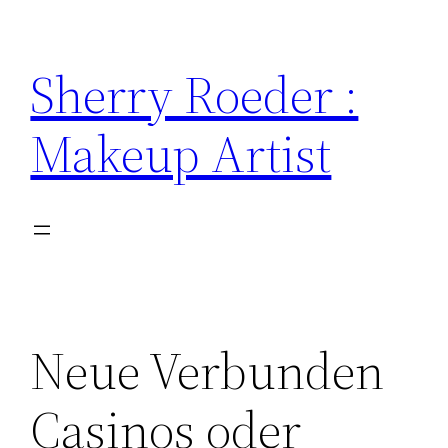
Skip
to
Sherry Roeder :
content
Makeup Artist
Neue Verbunden
Casinos oder