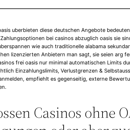
asis uberbieten diese deutschen Angebote bedeutend
Zahlungsoptionen bei casinos abzuglich oasis sie sin
 uberspannen wie auch traditionelle alabama sekundar
hen lizenzierten Anbietern man sagt, sie seien arg f
sinos frei oasis nur minimal automatischen Limits du
htlich Einzahlungslimits, Verlustgrenzen & Selbstaus
s anmelden, empfiehlt es gegenseitig, externe Bewer
en.
ossen Casinos ohne O