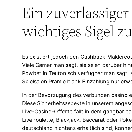
Ein zuverlassiger
wichtiges Sigel z
Es existiert jedoch den Cashback-Maklerco
Viele Gamer man sagt, sie seien daruber hin
Powbet in Teutonisch verfugbar man sagt, si
Spielsalon Pramie blank Einzahlung nur erwe
In der Bevorzugung des verbunden casino ex
Diese Sicherheitsaspekte in unserem angesch
Live-Casino-Offerte fallt in dem gangbar c
Live roulette, Blackjack, Baccarat oder Poke
deutschland nichtens erhaltlich sind, konne