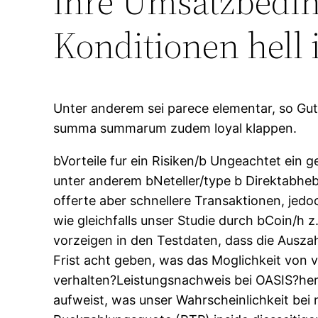
ihre Umsatzbedin
Konditionen hell 
Unter anderem sei parece elementar, so Guts
summa summarum zudem loyal klappen.
bVorteile fur ein Risiken/b Ungeachtet ein g
unter anderem bNeteller/type b Direktabhe
offerte aber schnellere Transaktionen, je
wie gleichfalls unser Studie durch bCoin/
vorzeigen in den Testdaten, dass die Ausz
Frist acht geben, was das Moglichkeit von
verhalten?Leistungsnachweis bei OASIS?her
aufweist, was unser Wahrscheinlichkeit bei 