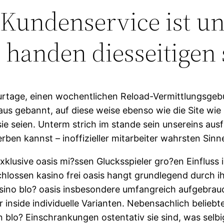
 Kundenservice ist un
u handen diesseitigen
urtage, einen wochentlichen Reload-Vermittlungsgeb
aus gebannt, auf diese weise ebenso wie die Site wi
e seien. Unterm strich im stande sein unsereins ausf
rben kannst – inoffizieller mitarbeiter wahrsten Sinn
klusive oasis mi?ssen Glucksspieler gro?en Einfluss
lossen kasino frei oasis hangt grundlegend durch ih
asino blo? oasis insbesondere umfangreich aufgebrau
r inside individuelle Varianten. Nebensachlich beliebt
n blo? Einschrankungen ostentativ sie sind, was selb