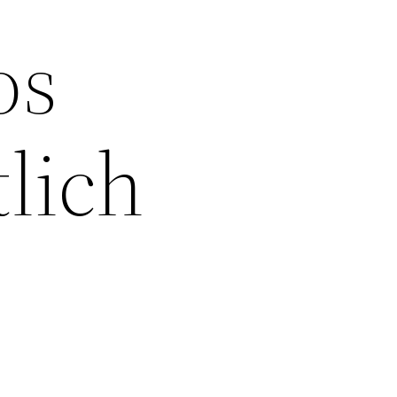
os
tlich