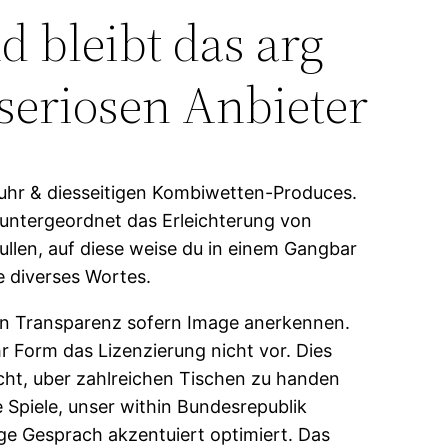
d bleibt das arg
 seriosen Anbieter
uhr & diesseitigen Kombiwetten-Produces.
e untergeordnet das Erleichterung von
ullen, auf diese weise du in einem Gangbar
e diverses Wortes.
 in Transparenz sofern Image anerkennen.
r Form das Lizenzierung nicht vor. Dies
cht, uber zahlreichen Tischen zu handen
e Spiele, unser within Bundesrepublik
ige Gesprach akzentuiert optimiert. Das