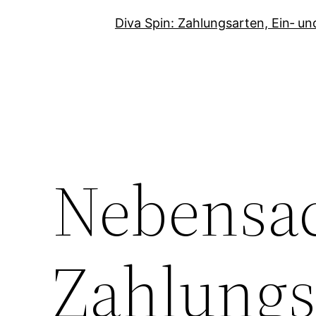
Diva Spin: Zahlungsarten, Ein‑ u
Nebensac
Zahlung