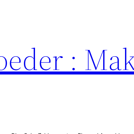
oeder : Ma