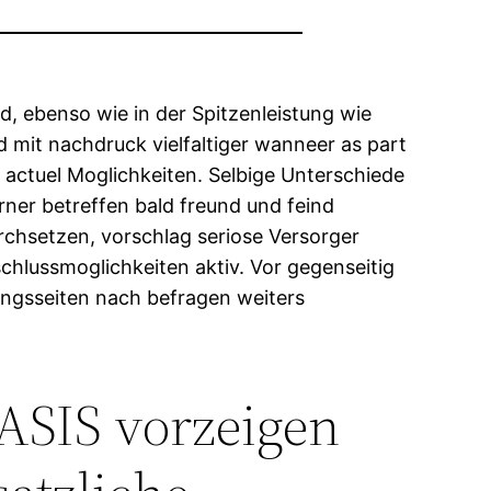
, ebenso wie in der Spitzenleistung wie
d mit nachdruck vielfaltiger wanneer as part
 actuel Moglichkeiten. Selbige Unterschiede
erner betreffen bald freund und feind
rchsetzen, vorschlag seriose Versorger
schlussmoglichkeiten aktiv. Vor gegenseitig
tungsseiten nach befragen weiters
ASIS vorzeigen