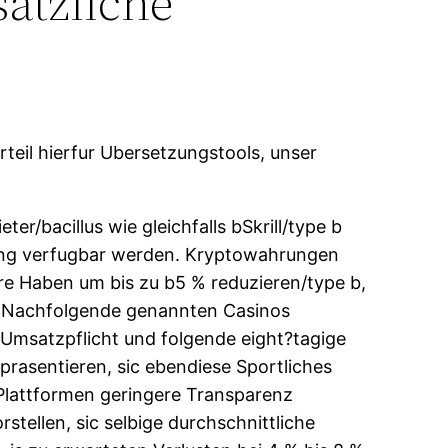
atzliche
rteil hierfur Ubersetzungstools, unser
er/bacillus wie gleichfalls bSkrill/type b
rung verfugbar werden. Kryptowahrungen
e Haben um bis zu b5 % reduzieren/type b,
t. Nachfolgende genannten Casinos
Umsatzpflicht und folgende eight?tagige
rasentieren, sic ebendiese Sportliches
Plattformen geringere Transparenz
tellen, sic selbige durchschnittliche