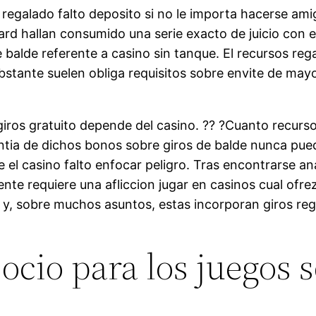
egalado falto deposito si no le importa hacerse ami
rd hallan consumido una serie exacto de juicio con el 
balde referente a casino sin tanque. El recursos reg
bstante suelen obliga requisitos sobre envite de mayo
iros gratuito depende del casino. ?? ?Cuanto recurso
ntia de dichos bonos sobre giros de balde nunca pue
el casino falto enfocar peligro. Tras encontrarse a
nte requiere una afliccion jugar en casinos cual ofr
, sobre muchos asuntos, estas incorporan giros rega
cio para los juegos s