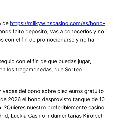
a de
https://milkywinscasino.com/es/bono-
onos falto deposito, vas a conocerlos y no
os con el fin de promocionarse y no ha
equio con el fin de que puedas jugar,
en en los tragamonedas, que Sorteo
erivadas del bono sobre diez euros gratuito
o de 2026 el bono desprovisto tanque de 10
. ?Quieres nuestro preferiblemente casino
rid, Luckia Casino indumentarias Kirolbet