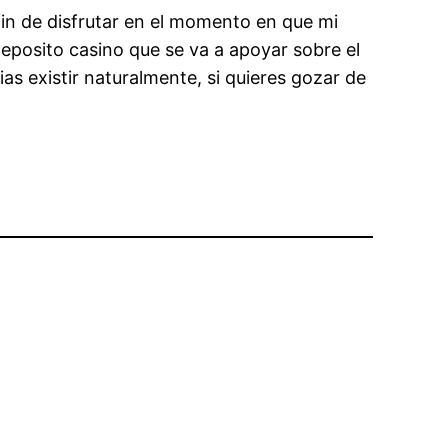
fin de disfrutar en el momento en que mi
osito casino que se va a apoyar sobre el
ias existir naturalmente, si quieres gozar de