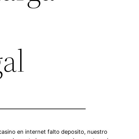
al
asino en internet falto deposito, nuestro