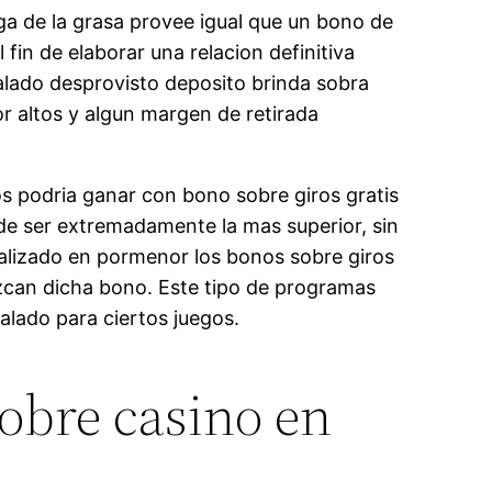
ga de la grasa provee igual que un bono de
fin de elaborar una relacion definitiva
alado desprovisto deposito brinda sobra
r altos y algun margen de retirada
s podria ganar con bono sobre giros gratis
de ser extremadamente la mas superior, sin
nalizado en pormenor los bonos sobre giros
ezcan dicha bono. Este tipo de programas
lado para ciertos juegos.
obre casino en