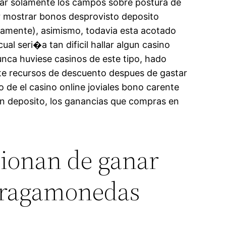
apar solamente los campos sobre postura de
or mostrar bonos desprovisto deposito
iamente), asimismo, todavia esta acotado
ual seri�a tan dificil hallar algun casino
unca huviese casinos de este tipo, hado
te recursos de descuento despues de gastar
 de el casino online joviales bono carente
sin deposito, los ganancias que compras en
ionan de ganar
 tragamonedas