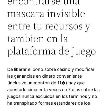
encontrarse una
mascara invisible
entre tu recursos y
tambien en la
plataforma de juego
De liberar el bono sobre casino y modificar
las ganancias en dinero conveniente
(inclusive un monton de 11�) hay que
apostarlo cincuenta veces en 7 dias sobre las
juegos nunca excluidos en los terminos y no
ha transpirado formas estandares de los