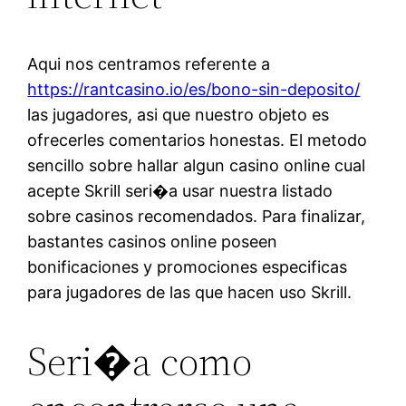
Aqui nos centramos referente a
https://rantcasino.io/es/bono-sin-deposito/
las jugadores, asi que nuestro objeto es
ofrecerles comentarios honestas. El metodo
sencillo sobre hallar algun casino online cual
acepte Skrill seri�a usar nuestra listado
sobre casinos recomendados. Para finalizar,
bastantes casinos online poseen
bonificaciones y promociones especificas
para jugadores de las que hacen uso Skrill.
Seri�a como