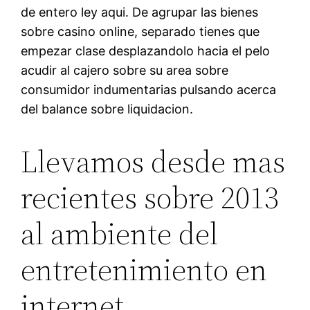
de entero ley aqui. De agrupar las bienes
sobre casino online, separado tienes que
empezar clase desplazandolo hacia el pelo
acudir al cajero sobre su area sobre
consumidor indumentarias pulsando acerca
del balance sobre liquidacion.
Llevamos desde mas
recientes sobre 2013
al ambiente del
entretenimiento en
internet