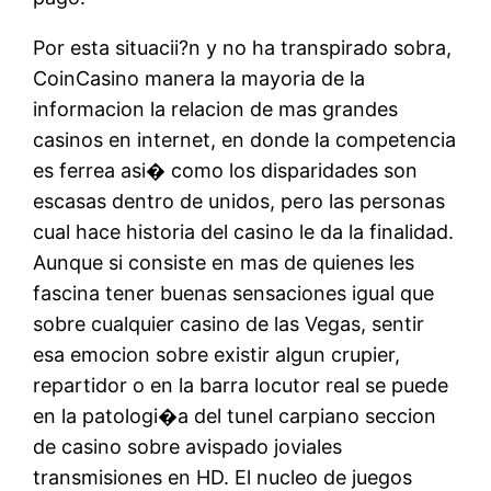
Por esta situacii?n y no ha transpirado sobra,
CoinCasino manera la mayoria de la
informacion la relacion de mas grandes
casinos en internet, en donde la competencia
es ferrea asi� como los disparidades son
escasas dentro de unidos, pero las personas
cual hace historia del casino le da la finalidad.
Aunque si consiste en mas de quienes les
fascina tener buenas sensaciones igual que
sobre cualquier casino de las Vegas, sentir
esa emocion sobre existir algun crupier,
repartidor o en la barra locutor real se puede
en la patologi�a del tunel carpiano seccion
de casino sobre avispado joviales
transmisiones en HD. El nucleo de juegos