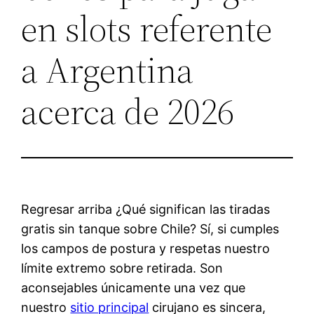
en slots referente
a Argentina
acerca de 2026
Regresar arriba ¿Qué significan las tiradas
gratis sin tanque sobre Chile? Sí, si cumples
los campos de postura y respetas nuestro
límite extremo sobre retirada. Son
aconsejables únicamente una vez que
nuestro
sitio principal
cirujano es sincera,