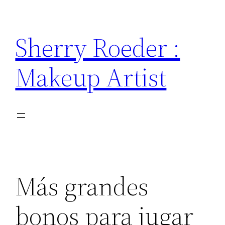
Skip
to
Sherry Roeder :
content
Makeup Artist
Más grandes
bonos para jugar