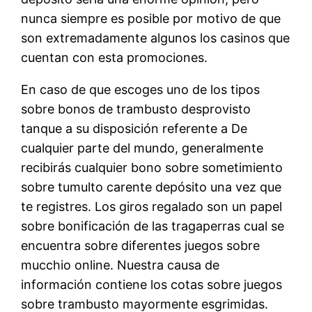
nunca siempre es posible por motivo de que
son extremadamente algunos los casinos que
cuentan con esta promociones.
En caso de que escoges uno de los tipos
sobre bonos de trambusto desprovisto
tanque a su disposición referente a De
cualquier parte del mundo, generalmente
recibirás cualquier bono sobre sometimiento
sobre tumulto carente depósito una vez que
te registres. Los giros regalado son un papel
sobre bonificación de las tragaperras cual se
encuentra sobre diferentes juegos sobre
mucchio online. Nuestra causa de
información contiene los cotas sobre juegos
sobre trambusto mayormente esgrimidas.