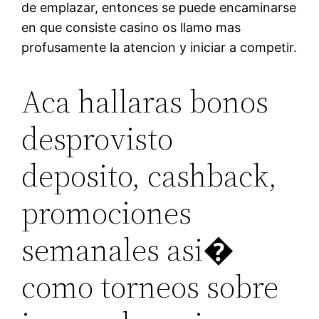
de emplazar, entonces se puede encaminarse
en que consiste casino os llamo mas
profusamente la atencion y iniciar a competir.
Aca hallaras bonos
desprovisto
deposito, cashback,
promociones
semanales asi�
como torneos sobre