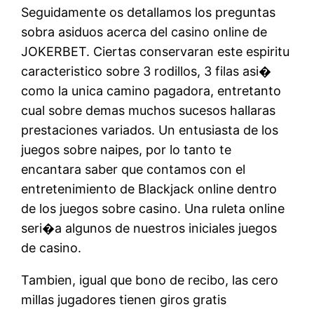
Seguidamente os detallamos los preguntas
sobra asiduos acerca del casino online de
JOKERBET. Ciertas conservaran este espiritu
caracteristico sobre 3 rodillos, 3 filas asi�
como la unica camino pagadora, entretanto
cual sobre demas muchos sucesos hallaras
prestaciones variados. Un entusiasta de los
juegos sobre naipes, por lo tanto te
encantara saber que contamos con el
entretenimiento de Blackjack online dentro
de los juegos sobre casino. Una ruleta online
seri�a algunos de nuestros iniciales juegos
de casino.
Tambien, igual que bono de recibo, las cero
millas jugadores tienen giros gratis