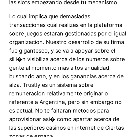
las slots empezando desde tu mecanismo.
Lo cual implica que demasiadas
transacciones cual realizes en la plataforma
sobre juegos estaran gestionadas por el igual
organizacion. Nuestro desarrollo de su firma
fue gigantesco, y se va a apoyar sobre el
silli�n visibiliza acerca de los numeros sobre
gente al momento mas altos anualidad
buscando ano, y en los ganancias acerca de
alza. Trustly es un sistema sobre
remuneracion relativamente originario
referente a Argentina, pero sin embargo no
es actual. No te faltaran metodos para
aprovisionar asi� como apartar acerca de
las superiores casinos en internet de Ciertas
zonas de espana.