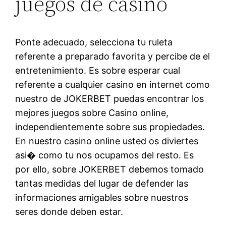
juegos de casino
Ponte adecuado, selecciona tu ruleta
referente a preparado favorita y percibe de el
entretenimiento. Es sobre esperar cual
referente a cualquier casino en internet como
nuestro de JOKERBET puedas encontrar los
mejores juegos sobre Casino online,
independientemente sobre sus propiedades.
En nuestro casino online usted os diviertes
asi� como tu nos ocupamos del resto. Es
por ello, sobre JOKERBET debemos tomado
tantas medidas del lugar de defender las
informaciones amigables sobre nuestros
seres donde deben estar.