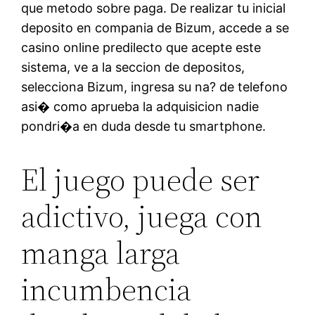
que metodo sobre paga. De realizar tu inicial
deposito en compania de Bizum, accede a se
casino online predilecto que acepte este
sistema, ve a la seccion de depositos,
selecciona Bizum, ingresa su na? de telefono
asi� como aprueba la adquisicion nadie
pondri�a en duda desde tu smartphone.
El juego puede ser
adictivo, juega con
manga larga
incumbencia