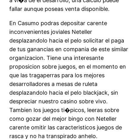
a vi�a de el desarrollo, una calculo puede
fallar aunque poseas venta disponible.
En Casumo podras depositar carente
inconvenientes joviales Neteller
desplazandolo hacia el pelo solicitar el paga
de tus ganancias en compania de este similar
organizacion. Tiene una interesante
proposicion sobre juegos, en el momento en
que las tragaperras para los mejores
desarrolladores a mesas de ruleta
desplazandolo hacia el pelo blackjack, sin
despreciar nuestro casino sobre vivo.
Tambien los juegos ti�picos, leeras sobre
como gozar del mejor bingo con Neteller
carente omitir las caracteristicos juegos de
rasca y no ha transpirado anhelo.