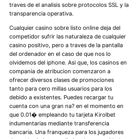
traves de el analisis sobre protocolos SSL y la
transparencia operativa.
Cualquier casino sobre listo online deja del
competidor sufrir las naturaleza de cualquier
casino positivo, pero a traves de la pantalla
del ordenador en el caso de que nos lo
olvidemos del iphone. Asi que, los casinos en
compania de atribucion comenzaron a
ofrecer diversos clases de promociones
tanto para cero millas usuarios para los
debido a existentes. Puedes recargar tu
cuenta con una gran na? en el momento en
que 0.01� empleando tu tarjeta Kirolbet
indumentarias mediante transferencia
bancaria. Una franqueza para los jugadores