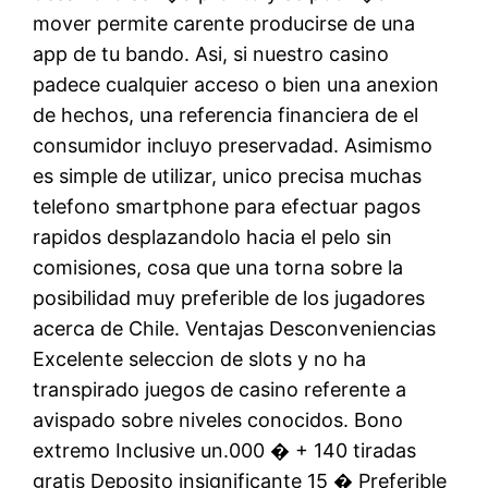
mover permite carente producirse de una
app de tu bando. Asi, si nuestro casino
padece cualquier acceso o bien una anexion
de hechos, una referencia financiera de el
consumidor incluyo preservadad. Asimismo
es simple de utilizar, unico precisa muchas
telefono smartphone para efectuar pagos
rapidos desplazandolo hacia el pelo sin
comisiones, cosa que una torna sobre la
posibilidad muy preferible de los jugadores
acerca de Chile. Ventajas Desconveniencias
Excelente seleccion de slots y no ha
transpirado juegos de casino referente a
avispado sobre niveles conocidos. Bono
extremo Inclusive un.000 � + 140 tiradas
gratis Deposito insignificante 15 � Preferible