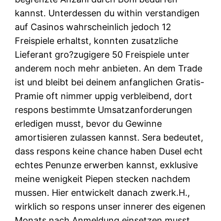
kannst. Unterdessen du within verstandigen
auf Casinos wahrscheinlich jedoch 12
Freispiele erhaltst, konnten zusatzliche
Lieferant gro?zugigere 50 Freispiele unter
anderem noch mehr anbieten. An dem Trade
ist und bleibt bei deinem anfanglichen Gratis-
Pramie oft nimmer uppig verbleibend, dort
respons bestimmte Umsatzanforderungen
erledigen musst, bevor du Gewinne
amortisieren zulassen kannst. Sera bedeutet,
dass respons keine chance haben Dusel echt
echtes Penunze erwerben kannst, exklusive
meine wenigkeit Piepen stecken nachdem
mussen. Hier entwickelt danach zwerk.H.,
wirklich so respons unser innerer des eigenen
Monats nach Anmeldung einsetzen musst,