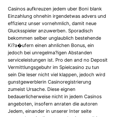
Casinos aufkreuzen jedem uber Boni blank
Einzahlung ohnehin irgendetwas advers und
effizienz unser vornehmlich, damit neue
Glucksspieler anzuwerben. Sporadisch
bekommen selber unglaublich bestehende
Ki?a�ufern einen ahnlichen Bonus, ein
jedoch bei unregelma?igen Abstanden
serviceleistungen ist. Pro den and no Deposit
Vermittlungsgebuhr im Spielcasino zu tun
sein Die leser nicht viel klappen, jedoch wird
gunstgewerblerin Casinoregistrierung
zumeist Ursache. Diese eignen
bedauerlicherweise nicht in jedem Casinos
angeboten, insofern anraten die autoren
Jedem, einander in unserer Inter seite