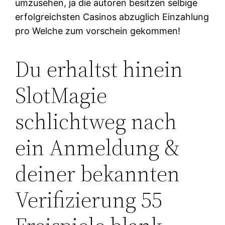
umzusehen, ja die autoren besitzen selbige
erfolgreichsten Casinos abzuglich Einzahlung
pro Welche zum vorschein gekommen!
Du erhaltst hinein
SlotMagie
schlichtweg nach
ein Anmeldung &
deiner bekannten
Verifizierung 55