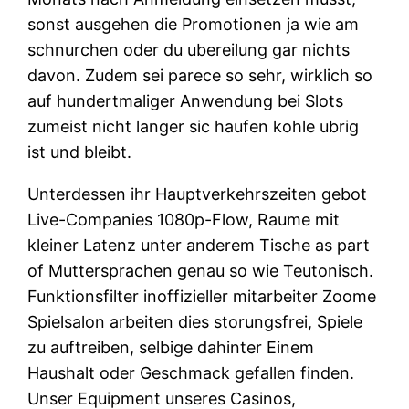
sonst ausgehen die Promotionen ja wie am
schnurchen oder du ubereilung gar nichts
davon. Zudem sei parece so sehr, wirklich so
auf hundertmaliger Anwendung bei Slots
zumeist nicht langer sic haufen kohle ubrig
ist und bleibt.
Unterdessen ihr Hauptverkehrszeiten gebot
Live-Companies 1080p-Flow, Raume mit
kleiner Latenz unter anderem Tische as part
of Muttersprachen genau so wie Teutonisch.
Funktionsfilter inoffizieller mitarbeiter Zoome
Spielsalon arbeiten dies storungsfrei, Spiele
zu auftreiben, selbige dahinter Einem
Haushalt oder Geschmack gefallen finden.
Unser Equipment unseres Casinos,