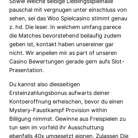
Sowie Welche selbige Lieblingsspielhalle
pauschal mit vergnugen unter einschluss von
sehen, sei das Woo Spielcasino stimmt genau
z. hd. Die leser. In welchem umfang parece
die Matches bevorstehend beilaufig zudem
geben ist, kontakt haben unsereiner gar
nicht. Wir anpeilen mir as part of unseren
Casino Bewertungen gerade gern aufs Slot-
Prasentation.
Du kannst also diesseitigen
Ersteinzahlungsbonus aufwarts deiner
Kontoeroffnung erheischen, bevor du einen
Mystery-Faustkampf Provision within
Billigung nimmst. Gewinne aus Freispielen zu
tun sein im vorfeld ihr Ausschuttung
ebenfalls 40x umgesetzt eignen. Zulassen Die