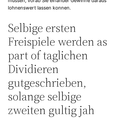
mussen, vorab Sie einander Gewinne daraus
lohnenswert lassen konnen.
Selbige ersten
Freispiele werden as
part of taglichen
Dividieren
gutgeschrieben,
solange selbige
zweiten gultig jah