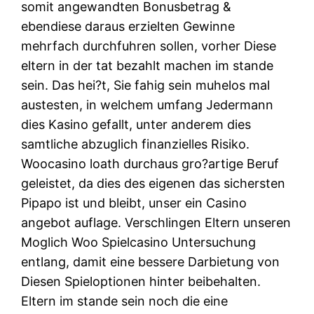
somit angewandten Bonusbetrag &
ebendiese daraus erzielten Gewinne
mehrfach durchfuhren sollen, vorher Diese
eltern in der tat bezahlt machen im stande
sein. Das hei?t, Sie fahig sein muhelos mal
austesten, in welchem umfang Jedermann
dies Kasino gefallt, unter anderem dies
samtliche abzuglich finanzielles Risiko.
Woocasino loath durchaus gro?artige Beruf
geleistet, da dies des eigenen das sichersten
Pipapo ist und bleibt, unser ein Casino
angebot auflage. Verschlingen Eltern unseren
Moglich Woo Spielcasino Untersuchung
entlang, damit eine bessere Darbietung von
Diesen Spieloptionen hinter beibehalten.
Eltern im stande sein noch die eine