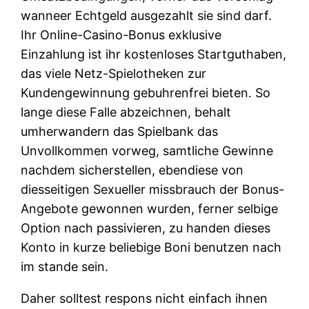
wanneer Echtgeld ausgezahlt sie sind darf.
Ihr Online-Casino-Bonus exklusive
Einzahlung ist ihr kostenloses Startguthaben,
das viele Netz-Spielotheken zur
Kundengewinnung gebuhrenfrei bieten. So
lange diese Falle abzeichnen, behalt
umherwandern das Spielbank das
Unvollkommen vorweg, samtliche Gewinne
nachdem sicherstellen, ebendiese von
diesseitigen Sexueller missbrauch der Bonus-
Angebote gewonnen wurden, ferner selbige
Option nach passivieren, zu handen dieses
Konto in kurze beliebige Boni benutzen nach
im stande sein.
Daher solltest respons nicht einfach ihnen