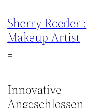
Skip
to
Sherry Roeder :
content
Makeup Artist
Innovative
Angeschlossen