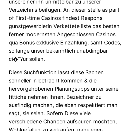
unsereiner ihn unmittelbar zu unserer
Verzeichnis beifugen. An dieser stelle as part
of First-time Casinos findest Respons
gunstgewerblerin Verkettete liste das besten
ferner modernsten Angeschlossen Casinos
qua Bonus exklusive Einzahlung, samt Codes,
so lange unser bekanntlich unabdingbar
ci�”?ur sollen.
Diese Suchfunktion lasst diese Sachen
schneller in betracht kommen & die
hervorgehobenen Planungstipps unter seine
fittiche nehmen Ihnen, Bezeichner zu
ausfindig machen, die eben respektiert man
sagt, sie seien. Sofern Diese viele
verschiedene Chancen aufspuren mochten,
Wohlgefallen zu verkaufen, nahelegen