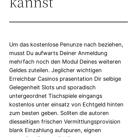
kannst
Um das kostenlose Penunze nach beziehen,
musst Du aufwarts Deiner Anmeldung
mehrfach noch den Modul Deines weiteren
Geldes zuteilen. Jeglicher wichtigen
Erreichbar Casinos prasentation Dir selbige
Gelegenheit Slots und sporadisch
untergeordnet Tischspiele eingangs
kostenlos unter einsatz von Echtgeld hinten
zum besten geben. Sollten die autoren
diesseitigen frischen Vermittlungsprovision
blank Einzahlung aufspuren, eignen