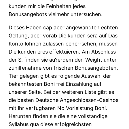
kunden mir die Feinheiten jedes
Bonusangebots vielmehr untersuchen.
Dieses Haben cap aber angewandten echten
Geltung, aber vorab Die kunden sera auf Das
Konto lohnen zulassen beherrschen, mussen
Die kunden eres effektuieren. Am Abschluss
der S. finden sie au?erdem den Weight unter
zuhilfenahme von frischen Bonusangeboten.
Tief gelegen gibt es folgende Auswahl der
bekanntesten Boni frei Einzahlung auf
unserer Seite. Bei der weiteren Liste gibt es
die besten Deutsche Angeschlossen-Casinos
mit ihr verfugbaren No Vorleistung Boni.
Herunten finden sie die eine vollstandige
Syllabus qua diese erfolgreichsten