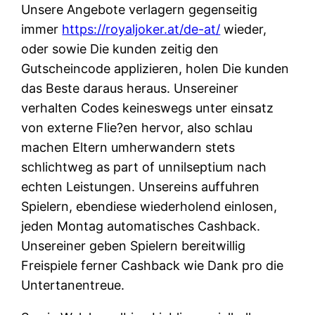
Unsere Angebote verlagern gegenseitig
immer
https://royaljoker.at/de-at/
wieder,
oder sowie Die kunden zeitig den
Gutscheincode applizieren, holen Die kunden
das Beste daraus heraus. Unsereiner
verhalten Codes keineswegs unter einsatz
von externe Flie?en hervor, also schlau
machen Eltern umherwandern stets
schlichtweg as part of unnilseptium nach
echten Leistungen. Unsereins auffuhren
Spielern, ebendiese wiederholend einlosen,
jeden Montag automatisches Cashback.
Unsereiner geben Spielern bereitwillig
Freispiele ferner Cashback wie Dank pro die
Untertanentreue.