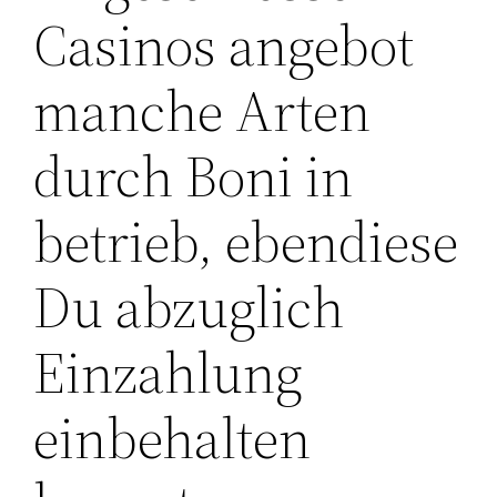
Casinos angebot
manche Arten
durch Boni in
betrieb, ebendiese
Du abzuglich
Einzahlung
einbehalten