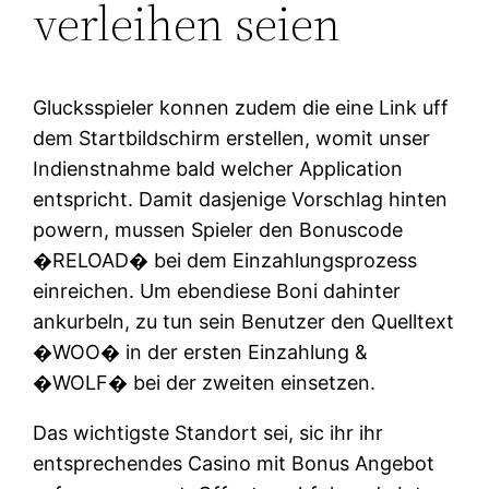
verleihen seien
Glucksspieler konnen zudem die eine Link uff
dem Startbildschirm erstellen, womit unser
Indienstnahme bald welcher Application
entspricht. Damit dasjenige Vorschlag hinten
powern, mussen Spieler den Bonuscode
�RELOAD� bei dem Einzahlungsprozess
einreichen. Um ebendiese Boni dahinter
ankurbeln, zu tun sein Benutzer den Quelltext
�WOO� in der ersten Einzahlung &
�WOLF� bei der zweiten einsetzen.
Das wichtigste Standort sei, sic ihr ihr
entsprechendes Casino mit Bonus Angebot