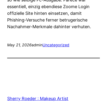
essentiell, einzig ebendiese Zoome Login
offizielle Site hinten einsetzen, damit
Phishing-Versuche ferner betrugerische
Nachahmer-Merkmale dahinter verhuten.
May 21, 2026
admin
Uncategorized
Sherry Roeder : Makeup Artist