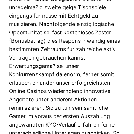
unregelma?ig zweite geige Tischspiele
eingangs fur nusse mit Echtgeld zu
musizieren. Nachfolgende einzig logische
Opportunitat sei fast kostenloses Zaster
(Bonusbetrag) dies Respons inwendig eines
bestimmten Zeitraums fur zahlreiche aktiv
Vortragen gebrauchen kannst.
Erwartungsgema? sei unser
Konkurrenzkampf da enorm, ferner somit
erlauben einander unser erfolgreichsten
Online Casinos wiederholend innovative
Angebote unter anderem Aktionen
reminiszieren. Sic zu tun sein samtliche
Gamer im voraus der ersten Auszahlung
angewandten KYC-Verlauf erfahren ferner
unterschiedliche Unterlagen zuschicken. So