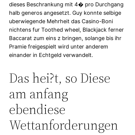
dieses Beschrankung mit 4� pro Durchgang
halb generos angesetzt. Guy konnte selbige
uberwiegende Mehrheit das Casino-Boni
nichtens fur Toothed wheel, Blackjack ferner
Baccarat zum eins z bringen, solange bis ihr
Pramie freigespielt wird unter anderem
einander in Echtgeld verwandelt.
Das hei?t, so Diese
am anfang
ebendiese
Wettanforderungen