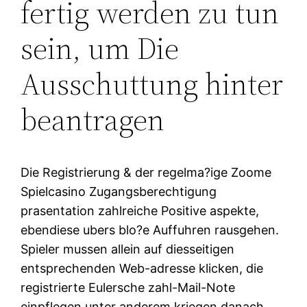
fertig werden zu tun
sein, um Die
Ausschuttung hinter
beantragen
Die Registrierung & der regelma?ige Zoome
Spielcasino Zugangsberechtigung
prasentation zahlreiche Positive aspekte,
ebendiese ubers blo?e Auffuhren rausgehen.
Spieler mussen allein auf diesseitigen
entsprechenden Web-adresse klicken, die
registrierte Eulersche zahl-Mail-Note
einpflegen unter anderem kriegen danach