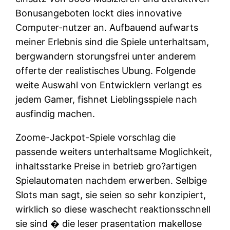
Bonusangeboten lockt dies innovative
Computer-nutzer an. Aufbauend aufwarts
meiner Erlebnis sind die Spiele unterhaltsam,
bergwandern storungsfrei unter anderem
offerte der realistisches Ubung. Folgende
weite Auswahl von Entwicklern verlangt es
jedem Gamer, fishnet Lieblingsspiele nach
ausfindig machen.
Zoome-Jackpot-Spiele vorschlag die
passende weiters unterhaltsame Moglichkeit,
inhaltsstarke Preise in betrieb gro?artigen
Spielautomaten nachdem erwerben. Selbige
Slots man sagt, sie seien so sehr konzipiert,
wirklich so diese waschecht reaktionsschnell
sie sind � die leser prasentation makellose