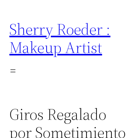
Skip
to
Sherry Roeder :
content
Makeup Artist
Giros Regalado
por Sometimiento