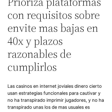
Prioriza plataformas
con requisitos sobre
envite mas bajas en
40x y plazos
razonables de
cumplirlos
Las casinos en internet joviales dinero cierto
usan estrategias funcionales para cautivar y
no ha transpirado imprimir jugadores, y no ha
transpirado unas los de mas usuales es