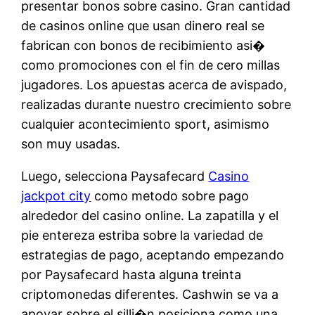
presentar bonos sobre casino. Gran cantidad
de casinos online que usan dinero real se
fabrican con bonos de recibimiento asi�
como promociones con el fin de cero millas
jugadores. Los apuestas acerca de avispado,
realizadas durante nuestro crecimiento sobre
cualquier acontecimiento sport, asimismo
son muy usadas.
Luego, selecciona Paysafecard
Casino
jackpot city
como metodo sobre pago
alrededor del casino online. La zapatilla y el
pie entereza estriba sobre la variedad de
estrategias de pago, aceptando empezando
por Paysafecard hasta alguna treinta
criptomonedas diferentes. Cashwin se va a
apoyar sobre el silli�n posiciona como una