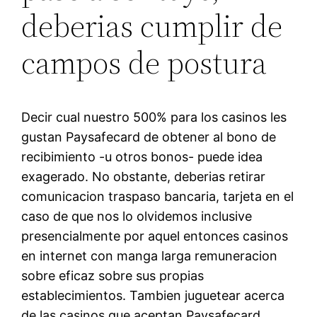
deberias cumplir de
campos de postura
Decir cual nuestro 500% para los casinos les
gustan Paysafecard de obtener al bono de
recibimiento -u otros bonos- puede idea
exagerado. No obstante, deberias retirar
comunicacion traspaso bancaria, tarjeta en el
caso de que nos lo olvidemos inclusive
presencialmente por aquel entonces casinos
en internet con manga larga remuneracion
sobre eficaz sobre sus propias
establecimientos. Tambien juguetear acerca
de las casinos que aceptan Paysafecard,