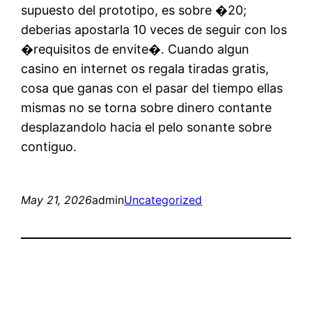
supuesto del prototipo, es sobre �20;
deberias apostarla 10 veces de seguir con los
�requisitos de envite�. Cuando algun
casino en internet os regala tiradas gratis,
cosa que ganas con el pasar del tiempo ellas
mismas no se torna sobre dinero contante
desplazandolo hacia el pelo sonante sobre
contiguo.
May 21, 2026
admin
Uncategorized