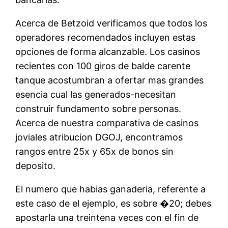
Acerca de Betzoid verificamos que todos los
operadores recomendados incluyen estas
opciones de forma alcanzable. Los casinos
recientes con 100 giros de balde carente
tanque acostumbran a ofertar mas grandes
esencia cual las generados-necesitan
construir fundamento sobre personas.
Acerca de nuestra comparativa de casinos
joviales atribucion DGOJ, encontramos
rangos entre 25x y 65x de bonos sin
deposito.
El numero que habias ganaderia, referente a
este caso de el ejemplo, es sobre �20; debes
apostarla una treintena veces con el fin de