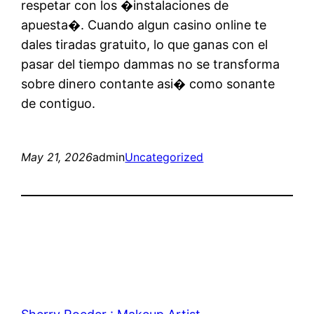
respetar con los �instalaciones de
apuesta�. Cuando algun casino online te
dales tiradas gratuito, lo que ganas con el
pasar del tiempo dammas no se transforma
sobre dinero contante asi� como sonante
de contiguo.
May 21, 2026
admin
Uncategorized