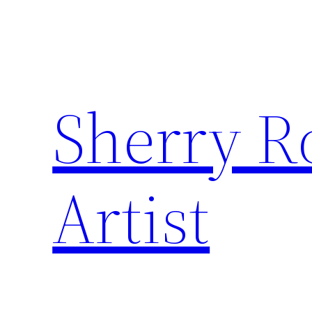
Skip
to
content
Sherry R
Artist