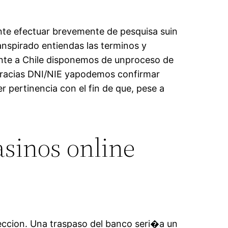
tante efectuar brevemente de pesquisa suin
ranspirado entiendas las terminos y
rente a Chile disponemos de unproceso de
gracias DNI/NIE yapodemos confirmar
r pertinencia con el fin de que, pese a
asinos online
leccion. Una traspaso del banco seri�a un