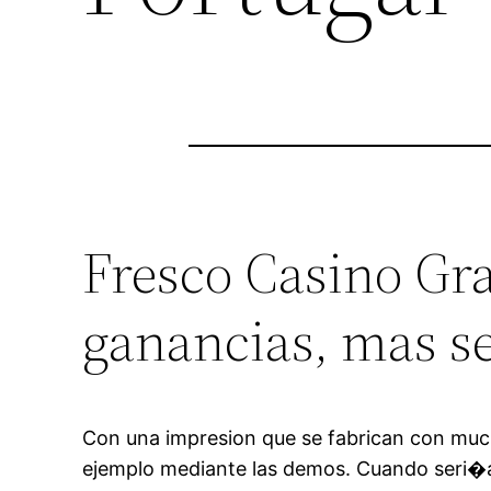
Fresco Casino Gr
ganancias, mas s
Con una impresion que se fabrican con much
ejemplo mediante las demos. Cuando seri�a 