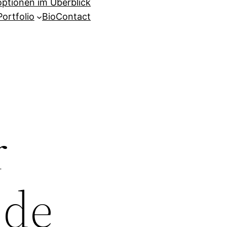
optionen im Überblick
Portfolio
Bio
Contact
r
 de