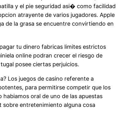
tilla y el pie seguridad asi� como facilidad
opcion atrayente de varios jugadores. Apple
ga de la grasa se encuentre convirtiendo en
agar tu dinero fabricas limites estrictos
iniela online podran crecer el riesgo de
tugal posee ciertas perjuicios.
a? Los juegos de casino referente a
otentes, para permitirse competir que los
o habiamos oral de uno de las apuestas
t sobre entretenimiento alguna cosa