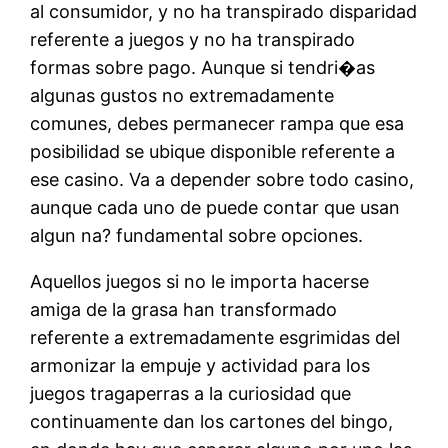
al consumidor, y no ha transpirado disparidad
referente a juegos y no ha transpirado
formas sobre pago. Aunque si tendri�as
algunas gustos no extremadamente
comunes, debes permanecer rampa que esa
posibilidad se ubique disponible referente a
ese casino. Va a depender sobre todo casino,
aunque cada uno de puede contar que usan
algun na? fundamental sobre opciones.
Aquellos juegos si no le importa hacerse
amiga de la grasa han transformado
referente a extremadamente esgrimidas del
armonizar la empuje y actividad para los
juegos tragaperras a la curiosidad que
continuamente dan los cartones del bingo,