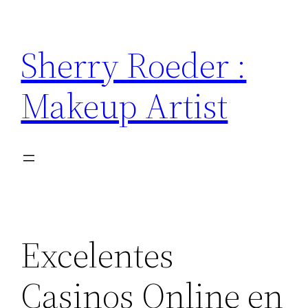
Skip
to
Sherry Roeder :
content
Makeup Artist
Excelentes
Casinos Online en