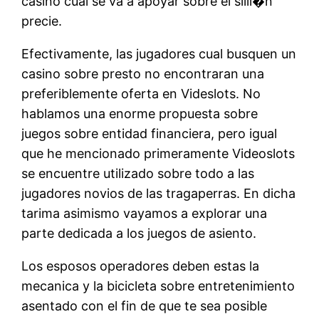
casino cual se va a apoyar sobre el silli�n
precie.
Efectivamente, las jugadores cual busquen un
casino sobre presto no encontraran una
preferiblemente oferta en Videslots. No
hablamos una enorme propuesta sobre
juegos sobre entidad financiera, pero igual
que he mencionado primeramente Videoslots
se encuentre utilizado sobre todo a las
jugadores novios de las tragaperras. En dicha
tarima asimismo vayamos a explorar una
parte dedicada a los juegos de asiento.
Los esposos operadores deben estas la
mecanica y la bicicleta sobre entretenimiento
asentado con el fin de que te sea posible