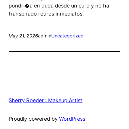
pondri�a en duda desde un euro y no ha
transpirado retiros inmediatos.
May 21, 2026
admin
Uncategorized
Sherry Roeder : Makeup Artist
Proudly powered by
WordPress