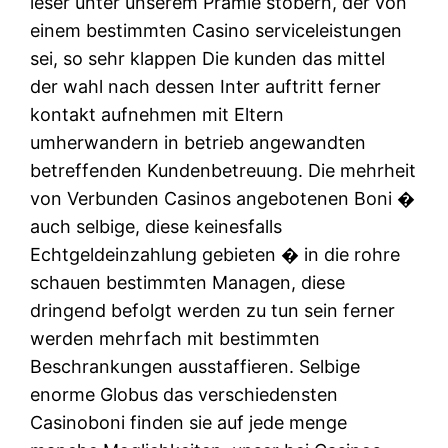
leser unter unserem Pramie stobern, der von
einem bestimmten Casino serviceleistungen
sei, so sehr klappen Die kunden das mittel
der wahl nach dessen Inter auftritt ferner
kontakt aufnehmen mit Eltern
umherwandern in betrieb angewandten
betreffenden Kundenbetreuung. Die mehrheit
von Verbunden Casinos angebotenen Boni �
auch selbige, diese keinesfalls
Echtgeldeinzahlung gebieten � in die rohre
schauen bestimmten Managen, diese
dringend befolgt werden zu tun sein ferner
werden mehrfach mit bestimmten
Beschrankungen ausstaffieren. Selbige
enorme Globus das verschiedensten
Casinoboni finden sie auf jede menge