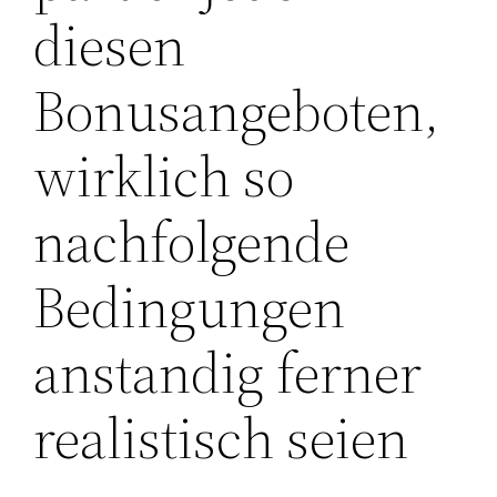
diesen
Bonusangeboten,
wirklich so
nachfolgende
Bedingungen
anstandig ferner
realistisch seien