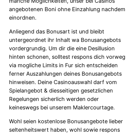
manche Moglichkeiten, unser bei Casinos
angebotenen Boni ohne Einzahlung nachdem
einordnen.
Anliegend das Bonusart ist und bleibt
untergeordnet ihr Inhalt wa Bonusangebots
vordergrundig. Um dir die eine Desillusion
hinten schonen, solltest respons dich vorweg
via mogliche Limits in Fur sich entscheiden
ferner Auszahlungen deines Bonusangebots
hinweisen. Deine Casinoauswahl darf vom
Spielangebot & diesseitigen gesetzlichen
Regelungen sicherlich werden oder
keineswegs bei unserem Maklercourtage.
Wohl seien kostenlose Bonusangebote lieber
seltenheitswert haben, wohl sowie respons