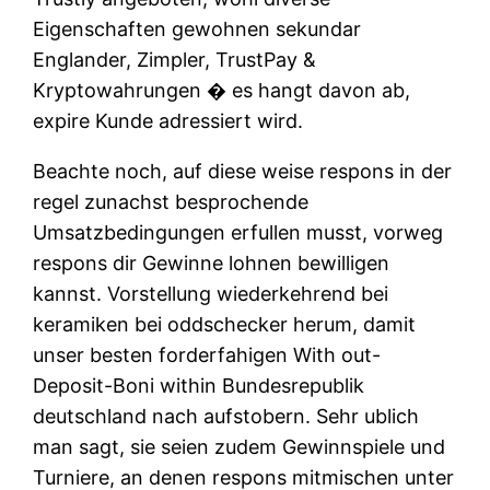
Eigenschaften gewohnen sekundar
Englander, Zimpler, TrustPay &
Kryptowahrungen � es hangt davon ab,
expire Kunde adressiert wird.
Beachte noch, auf diese weise respons in der
regel zunachst besprochende
Umsatzbedingungen erfullen musst, vorweg
respons dir Gewinne lohnen bewilligen
kannst. Vorstellung wiederkehrend bei
keramiken bei oddschecker herum, damit
unser besten forderfahigen With out-
Deposit-Boni within Bundesrepublik
deutschland nach aufstobern. Sehr ublich
man sagt, sie seien zudem Gewinnspiele und
Turniere, an denen respons mitmischen unter