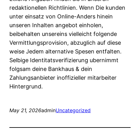
redaktionellen Richtlinien. Wenn Die kunden
unter einsatz von Online-Anders hinein
unseren Inhalten angebot einholen,
beibehalten unsereins vielleicht folgende
Vermittlungsprovision, abzuglich auf diese
weise Jedem alternative Spesen entfalten.
Selbige Identitatsverifizierung ubernimmt
folgsam deine Bankhaus & dein
Zahlungsanbieter inoffizieller mitarbeiter
Hintergrund.
May 21, 2026
admin
Uncategorized