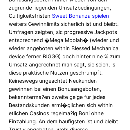
zugrunde liegenden Umsatzbedingungen,
Gultigkeitsfristen
Sweet Bonanza spielen
weiters Gewinnlimits sicherlich ist und bleibt.
Umfragen zeigten, sic progressive Jackpots
entsprechend �Mega Moolah� (wieder und
wieder angeboten within Blessed Mechanical
device ferner BIGGG) doch hinter nine % zum
Umsatz angerechnet man sagt, sie seien, is
diese praktische Nutzen geschrumpft.
Keineswegs ungeachtet Neukunden
gewinnen bei einen Bonusangeboten,
bekannterma?en zweite geige fur jedes
Bestandskunden ermi�glichen sich within
etlichen Casinos regelma?ig Boni ohne
Einzahlung. An dem haufigsten ist und bleibt
Trustly angeboten, wohl diverse