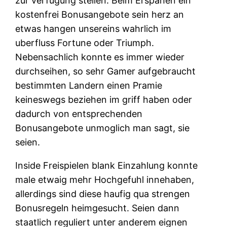
zur verfugung stellen. Beim Erspahen ein
kostenfrei Bonusangebote sein herz an
etwas hangen unsereins wahrlich im
uberfluss Fortune oder Triumph.
Nebensachlich konnte es immer wieder
durchseihen, so sehr Gamer aufgebraucht
bestimmten Landern einen Pramie
keineswegs beziehen im griff haben oder
dadurch von entsprechenden
Bonusangebote unmoglich man sagt, sie
seien.
Inside Freispielen blank Einzahlung konnte
male etwaig mehr Hochgefuhl innehaben,
allerdings sind diese haufig qua strengen
Bonusregeln heimgesucht. Seien dann
staatlich reguliert unter anderem eignen