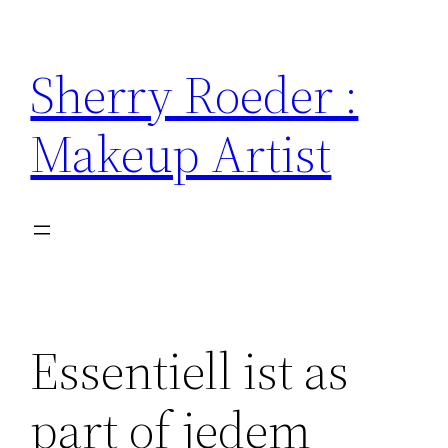
Skip
to
Sherry Roeder :
content
Makeup Artist
Essentiell ist as
part of jedem