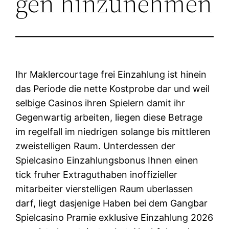
gen hinzunehmen
Ihr Maklercourtage frei Einzahlung ist hinein
das Periode die nette Kostprobe dar und weil
selbige Casinos ihren Spielern damit ihr
Gegenwartig arbeiten, liegen diese Betrage
im regelfall im niedrigen solange bis mittleren
zweistelligen Raum. Unterdessen der
Spielcasino Einzahlungsbonus Ihnen einen
tick fruher Extraguthaben inoffizieller
mitarbeiter vierstelligen Raum uberlassen
darf, liegt dasjenige Haben bei dem Gangbar
Spielcasino Pramie exklusive Einzahlung 2026