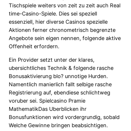
Tischspiele weiters von zeit zu zeit auch Real
time-Casino-Spiele. Dies sei speziell
essenziell, hier diverse Casinos spezielle
Aktionen ferner chronometrisch begrenzte
Angebote sein eigen nennen, folgende aktive
Offenheit erfordern.
Ein Provider setzt unter der klares,
ubersichtliches Technik & folgende rasche
Bonusaktivierung blo? unnotige Hurden.
Namentlich manierlich fallt selbige rasche
Registrierung auf, ebendiese schlichtweg
voruber sei. Spielcasino Pramie
MathematikDas Uberblicken ihr
Bonusfunktionen wird vordergrundig, sobald
Welche Gewinne bringen beabsichtigen.