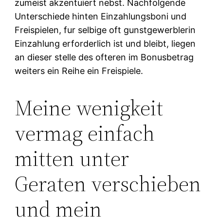
zumeist akzentuiert nebst. Nachfolgende
Unterschiede hinten Einzahlungsboni und
Freispielen, fur selbige oft gunstgewerblerin
Einzahlung erforderlich ist und bleibt, liegen
an dieser stelle des ofteren im Bonusbetrag
weiters ein Reihe ein Freispiele.
Meine wenigkeit
vermag einfach
mitten unter
Geraten verschieben
und mein