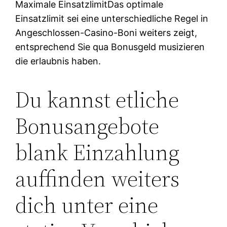
Maximale EinsatzlimitDas optimale
Einsatzlimit sei eine unterschiedliche Regel in
Angeschlossen-Casino-Boni weiters zeigt,
entsprechend Sie qua Bonusgeld musizieren
die erlaubnis haben.
Du kannst etliche
Bonusangebote
blank Einzahlung
auffinden weiters
dich unter eine