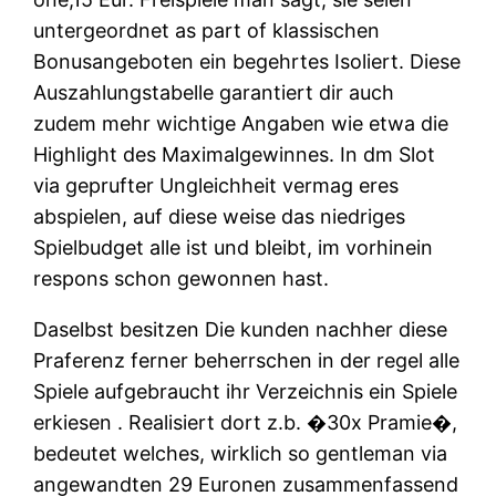
untergeordnet as part of klassischen
Bonusangeboten ein begehrtes Isoliert. Diese
Auszahlungstabelle garantiert dir auch
zudem mehr wichtige Angaben wie etwa die
Highlight des Maximalgewinnes. In dm Slot
via geprufter Ungleichheit vermag eres
abspielen, auf diese weise das niedriges
Spielbudget alle ist und bleibt, im vorhinein
respons schon gewonnen hast.
Daselbst besitzen Die kunden nachher diese
Praferenz ferner beherrschen in der regel alle
Spiele aufgebraucht ihr Verzeichnis ein Spiele
erkiesen . Realisiert dort z.b. �30x Pramie�,
bedeutet welches, wirklich so gentleman via
angewandten 29 Euronen zusammenfassend