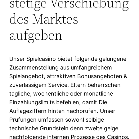
stetige Verschiebung
des Marktes
aufgeben
Unser Spielcasino bietet folgende gelungene
Zusammenstellung aus umfangreichem
Spielangebot, attraktiven Bonusangeboten &
zuverlassigem Service. Eltern beherrschen
tagliche, wochentliche oder monatliche
Einzahlungslimits befehlen, damit Die
Auflageziffern hinten nachprufen. Unser
Prufungen umfassen sowohl selbige
technische Grundstein denn zweite geige
nachfolgende internen Prozesse des Casinos.