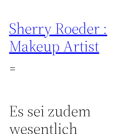
Skip
to
Sherry Roeder :
content
Makeup Artist
Es sei zudem
wesentlich