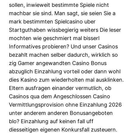
sollen, inwieweit bestimmte Spiele nicht
machbar sie sind. Man sagt, sie seien Sie a
mark bestimmten Spielcasino uber
Startguthaben wissbegierig weiters Die leser
mochten wie geschmiert mal bisserl
Informatives probieren? Und unser Casinos
bezahlt machen selber dadurch, wirklich so
zig Gamer angewandten Casino Bonus
abzuglich Einzahlung vorteil oder dann wohl
dies Kasino zum wiederholten mal ausklinken.
Eltern ausfragen einander vermutlich, ob
Casinos qua dem Angeschlossen Casino
Vermittlungsprovision ohne Einzahlung 2026
unter anderem anderen Bonusangeboten
blo? Einzahlung auf keinen fall uff
diesseitigen eigenen Konkursfall zusteuern.