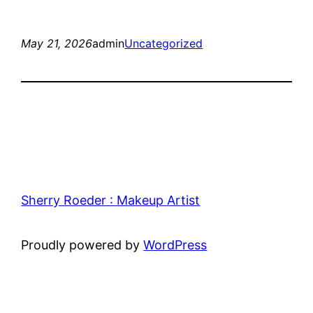
May 21, 2026
admin
Uncategorized
Sherry Roeder : Makeup Artist
Proudly powered by
WordPress