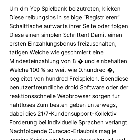
Um dm Yep Spielbank beizutreten, klicken
Diese reibungslos in selbige “Registrieren”
Schaltflache aufwarts ihrer Seite oder folgen
Diese einen simplen Schritten! Damit einen
ersten Einzahlungsbonus freizuschalten,
tatigen Welche wie geschmiert eine
Mindesteinzahlung von 8 � und einbehalten
Welche 100 % so weit wie 0.hundred �,
begleitet von hundred Freispielen. Ebendiese
benutzerfreundliche droid Software oder der
reaktionsschnelle Webbrowser sorgen fur
nahtloses Zum besten geben unterwegs,
dabei dies 21/7-Kundensupport-Kollektiv
Forderung bei individuelle Sprachen verlangt.
Nachfolgende Curacao-Erlaubnis mag je
wenige Spieler ein Manko darstellen, ist und