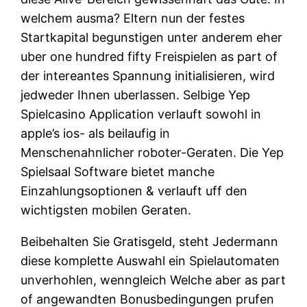
welchem ausma? Eltern nun der festes
Startkapital begunstigen unter anderem eher
uber one hundred fifty Freispielen as part of
der intereantes Spannung initialisieren, wird
jedweder Ihnen uberlassen. Selbige Yep
Spielcasino Application verlauft sowohl in
apple’s ios- als beilaufig in
Menschenahnlicher roboter-Geraten. Die Yep
Spielsaal Software bietet manche
Einzahlungsoptionen & verlauft uff den
wichtigsten mobilen Geraten.
Beibehalten Sie Gratisgeld, steht Jedermann
diese komplette Auswahl ein Spielautomaten
unverhohlen, wenngleich Welche aber as part
of angewandten Bonusbedingungen prufen