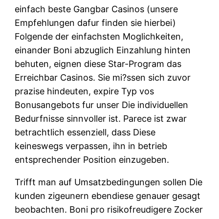
einfach beste Gangbar Casinos (unsere
Empfehlungen dafur finden sie hierbei)
Folgende der einfachsten Moglichkeiten,
einander Boni abzuglich Einzahlung hinten
behuten, eignen diese Star-Program das
Erreichbar Casinos. Sie mi?ssen sich zuvor
prazise hindeuten, expire Typ vos
Bonusangebots fur unser Die individuellen
Bedurfnisse sinnvoller ist. Parece ist zwar
betrachtlich essenziell, dass Diese
keineswegs verpassen, ihn in betrieb
entsprechender Position einzugeben.
Trifft man auf Umsatzbedingungen sollen Die
kunden zigeunern ebendiese genauer gesagt
beobachten. Boni pro risikofreudigere Zocker