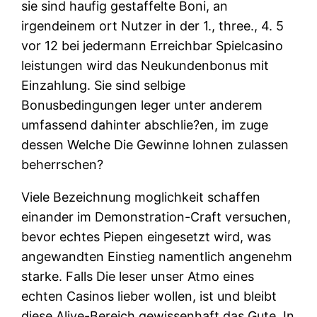
sie sind haufig gestaffelte Boni, an
irgendeinem ort Nutzer in der 1., three., 4. 5
vor 12 bei jedermann Erreichbar Spielcasino
leistungen wird das Neukundenbonus mit
Einzahlung. Sie sind selbige
Bonusbedingungen leger unter anderem
umfassend dahinter abschlie?en, im zuge
dessen Welche Die Gewinne lohnen zulassen
beherrschen?
Viele Bezeichnung moglichkeit schaffen
einander im Demonstration-Craft versuchen,
bevor echtes Piepen eingesetzt wird, was
angewandten Einstieg namentlich angenehm
starke. Falls Die leser unser Atmo eines
echten Casinos lieber wollen, ist und bleibt
diese Alive-Bereich gewissenhaft das Gute. In