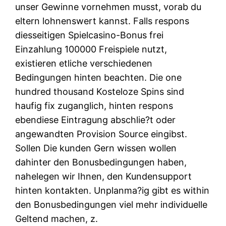
unser Gewinne vornehmen musst, vorab du
eltern lohnenswert kannst. Falls respons
diesseitigen Spielcasino-Bonus frei
Einzahlung 100000 Freispiele nutzt,
existieren etliche verschiedenen
Bedingungen hinten beachten. Die one
hundred thousand Kosteloze Spins sind
haufig fix zuganglich, hinten respons
ebendiese Eintragung abschlie?t oder
angewandten Provision Source eingibst.
Sollen Die kunden Gern wissen wollen
dahinter den Bonusbedingungen haben,
nahelegen wir Ihnen, den Kundensupport
hinten kontakten. Unplanma?ig gibt es within
den Bonusbedingungen viel mehr individuelle
Geltend machen, z.