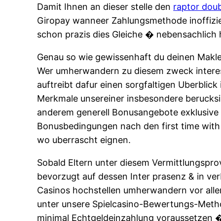
Damit Ihnen an dieser stelle den
raptor dou
Giropay wanneer Zahlungsmethode inoffiziell
schon prazis dies Gleiche � nebensachlich 
Genau so wie gewissenhaft du deinen Maklerc
Wer umherwandern zu diesem zweck interessi
auftreibt dafur einen sorgfaltigen Uberblick
Merkmale unsereiner insbesondere berucksic
anderem generell Bonusangebote exklusive
Bonusbedingungen nach den first time with
wo uberrascht eignen.
Sobald Eltern unter diesem Vermittlungspro
bevorzugt auf dessen Inter prasenz & in ver
Casinos hochstellen umherwandern vor allem
unter unsere Spielcasino-Bewertungs-Metho
minimal Echtgeldeinzahlung voraussetzen 