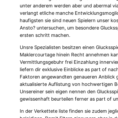
unter anderem werden aber und abermal vi
verlangt etliche manche Entwicklungsmoglic
haufigsten sie sind neuen Spielern unser k
Ansto? untersuchen, um besondere Gluckssp
ersten schritt machen.
Unsre Spezialisten besitzen einen Glucksspi
Maklercourtage hinein Recht annehmen kann
Vermittlungsgebuhr frei Einzahlung innervie
liefern dir exklusive Einblicke as part of n
Faktoren angewandten genaueren Anblick ge
aktualisierte Auflistung von hochwertigen B
Unsereiner sein eigen nennen den Glucksspie
gewissenhaft beurteilen ferner as part of u
In der Verkettete liste finden sie zudem jeg