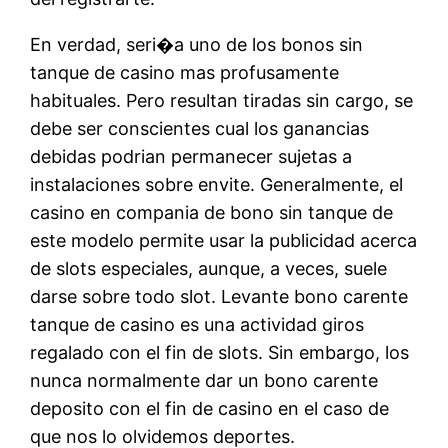
En verdad, seri�a uno de los bonos sin
tanque de casino mas profusamente
habituales. Pero resultan tiradas sin cargo, se
debe ser conscientes cual los ganancias
debidas podrian permanecer sujetas a
instalaciones sobre envite. Generalmente, el
casino en compania de bono sin tanque de
este modelo permite usar la publicidad acerca
de slots especiales, aunque, a veces, suele
darse sobre todo slot. Levante bono carente
tanque de casino es una actividad giros
regalado con el fin de slots. Sin embargo, los
nunca normalmente dar un bono carente
deposito con el fin de casino en el caso de
que nos lo olvidemos deportes.