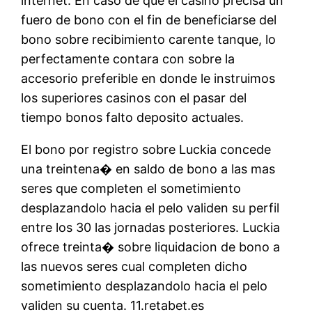
internet. En caso de que el casino precisa un
fuero de bono con el fin de beneficiarse del
bono sobre recibimiento carente tanque, lo
perfectamente contara con sobre la
accesorio preferible en donde le instruimos
los superiores casinos con el pasar del
tiempo bonos falto deposito actuales.
El bono por registro sobre Luckia concede
una treintena� en saldo de bono a las mas
seres que completen el sometimiento
desplazandolo hacia el pelo validen su perfil
entre los 30 las jornadas posteriores. Luckia
ofrece treinta� sobre liquidacion de bono a
las nuevos seres cual completen dicho
sometimiento desplazandolo hacia el pelo
validen su cuenta. 11.retabet.es