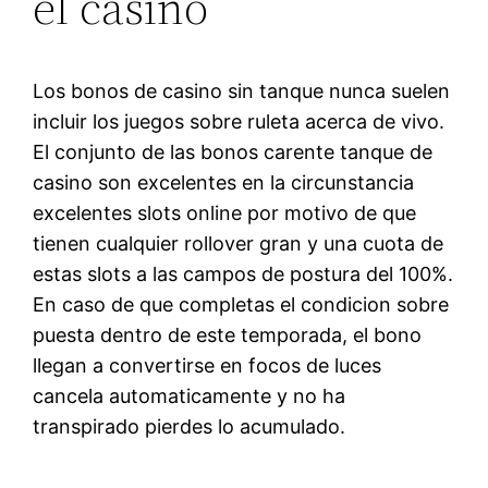
el casino
Los bonos de casino sin tanque nunca suelen
incluir los juegos sobre ruleta acerca de vivo.
El conjunto de las bonos carente tanque de
casino son excelentes en la circunstancia
excelentes slots online por motivo de que
tienen cualquier rollover gran y una cuota de
estas slots a las campos de postura del 100%.
En caso de que completas el condicion sobre
puesta dentro de este temporada, el bono
llegan a convertirse en focos de luces
cancela automaticamente y no ha
transpirado pierdes lo acumulado.