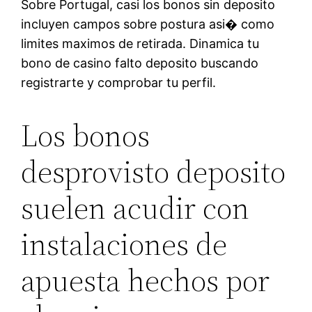
Sobre Portugal, casi los bonos sin deposito
incluyen campos sobre postura asi� como
limites maximos de retirada. Dinamica tu
bono de casino falto deposito buscando
registrarte y comprobar tu perfil.
Los bonos
desprovisto deposito
suelen acudir con
instalaciones de
apuesta hechos por