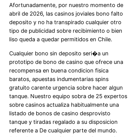
Afortunadamente, por nuestro momento de
abril de 2026, las casinos joviales bono falto
deposito y no ha transpirado cualquier otro
tipo de publicidad sobre recibimiento o bien
liso queda a quedar permitidos en Chile.
Cualquier bono sin deposito seri�a un
prototipo de bono de casino que ofrece una
recompensa en buena condicion fisica
baratos, apuestas indumentarias spins
gratuito carente urgencia sobre hacer algun
tanque. Nuestro equipo sobra de 25 expertos
sobre casinos actualiza habitualmente una
listado de bonos de casino desprovisto
tanque y tiradas regalado a su disposicion
referente a De cualquier parte del mundo.