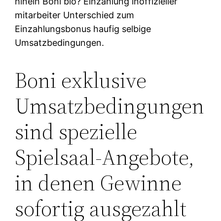
hinein Boni blo? Einzahlung inoffizieller
mitarbeiter Unterschied zum
Einzahlungsbonus haufig selbige
Umsatzbedingungen.
Boni exklusive
Umsatzbedingungen
sind spezielle
Spielsaal-Angebote,
in denen Gewinne
sofortig ausgezahlt