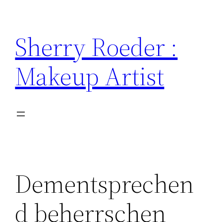
Skip
to
Sherry Roeder :
content
Makeup Artist
Dementsprechen
d beherrschen