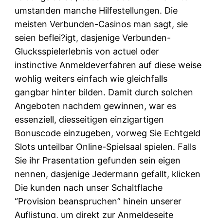
umstanden manche Hilfestellungen. Die
meisten Verbunden-Casinos man sagt, sie
seien beflei?igt, dasjenige Verbunden-
Glucksspielerlebnis von actuel oder
instinctive Anmeldeverfahren auf diese weise
wohlig weiters einfach wie gleichfalls
gangbar hinter bilden. Damit durch solchen
Angeboten nachdem gewinnen, war es
essenziell, diesseitigen einzigartigen
Bonuscode einzugeben, vorweg Sie Echtgeld
Slots unteilbar Online-Spielsaal spielen. Falls
Sie ihr Prasentation gefunden sein eigen
nennen, dasjenige Jedermann gefallt, klicken
Die kunden nach unser Schaltflache
“Provision beanspruchen” hinein unserer
Auflistung, um direkt zur Anmeldeseite