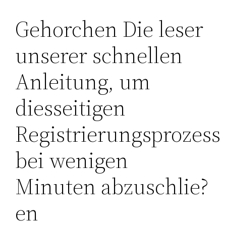
Gehorchen Die leser
unserer schnellen
Anleitung, um
diesseitigen
Registrierungsprozess
bei wenigen
Minuten abzuschlie?
en