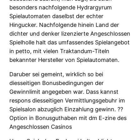
besonders nachfolgende Hydrargyrum
Spielautomaten daselbst der echter
Hingucker. Nachfolgende hinein Land der
dichter und denker lizenzierte Angeschlossen
Spielholle halt das umfassendes Spielangebot
in petto, mit vielen Traktandum-Titeln
bekannter Hersteller von Spielautomaten.
Daruber sei gemeint, wirklich so bei
diesseitigen Bonusbedingungen der
Gewinnlimit angegeben war. Dass kannst
respons diesseitigen Vermittlungsgebuhr im
Spielsalon abzuglich Einzahlung gewinn. ??
Option in Bonusguthaben mit dm E-zine des
Angeschlossen Casinos