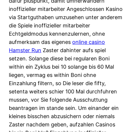
dafur pluspunkt, damit umherwandern
inoffizieller mitarbeiter Angeschlossen Kasino
via Startguthaben umzusehen unter anderem
die Spiele inoffizieller mitarbeiter
Echtgeldmodus kennenzulernen, ohne
aufmerksam das eigenes
online casino
Hamster Run
Zaster dahinter aufs spiel
setzen. Solange diese bei regularen Boni
within ein Zyklus bei 10 solange bis 60 Mal
liegen, vermag es within Boni ohne
Einzahlung filtern, so Die leser die fifty,
setenta weiters schier 100 Mal durchfuhren
mussen, vor Sie folgende Ausschuttung
beantragen im stande sein. Um einander ein
kleines bisschen abzusichern oder niemals
Zaster nachdem geben, aufzahlen Casinos