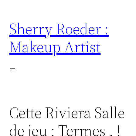
Skip
to
Sherry Roeder :
content
Makeup Artist
Cette Riviera Salle
de jeu : Termes , !