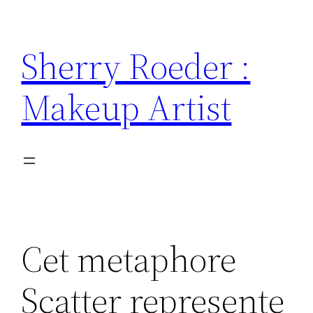
Skip
to
Sherry Roeder :
content
Makeup Artist
Cet metaphore
Scatter represente