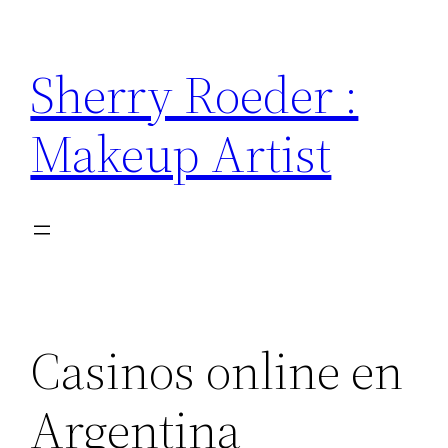
Skip
to
Sherry Roeder :
content
Makeup Artist
Casinos online en
Argentina