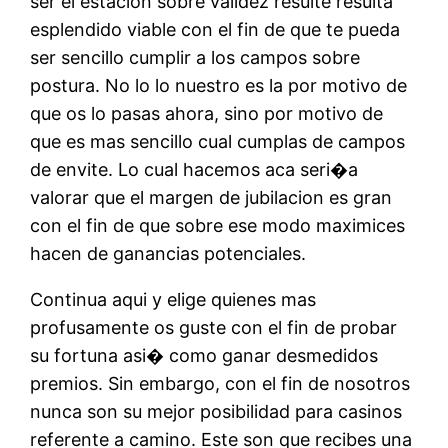
ser el estacion sobre validez resulte resulta
esplendido viable con el fin de que te pueda
ser sencillo cumplir a los campos sobre
postura. No lo lo nuestro es la por motivo de
que os lo pasas ahora, sino por motivo de
que es mas sencillo cual cumplas de campos
de envite. Lo cual hacemos aca seri�a
valorar que el margen de jubilacion es gran
con el fin de que sobre ese modo maximices
hacen de ganancias potenciales.
Continua aqui y elige quienes mas
profusamente os guste con el fin de probar
su fortuna asi� como ganar desmedidos
premios. Sin embargo, con el fin de nosotros
nunca son su mejor posibilidad para casinos
referente a camino. Este son que recibes una