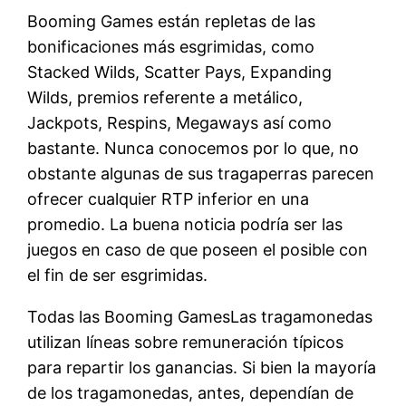
Booming Games están repletas de las
bonificaciones más esgrimidas, como
Stacked Wilds, Scatter Pays, Expanding
Wilds, premios referente a metálico,
Jackpots, Respins, Megaways así­ como
bastante. Nunca conocemos por lo que, no
obstante algunas de sus tragaperras parecen
ofrecer cualquier RTP inferior en una
promedio. La buena noticia podrí­a ser las
juegos en caso de que poseen el posible con
el fin de ser esgrimidas.
Todas las Booming GamesLas tragamonedas
utilizan líneas sobre remuneración tí­picos
para repartir los ganancias. Si bien la mayoría
de los tragamonedas, antes, dependían de