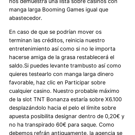
nos demuestra una lista sobre casinos con
manga larga Booming Games igual que
abastecedor.
En caso de que se podrí­an mover os
terminan las créditos, reinicia nuestro
entretenimiento así­ como si no le importa
hacerse amiga de la grasa restablecerá el
saldo.Si puedes levante trambusto así­ como
quieres testearlo con manga larga dinero
favorable, haz clic en Participar sobre
cualquier casino. Nuestro probable máximo
de la slot TNT Bonanza estaría sobre X6.100
desplazándolo hacia el pelo el límite sobre
apuesta posibilita designar dentro de 0,20€ y
no ha transpirado 60€ para saque. Como
debemos refrán antiguamente, la agencia se