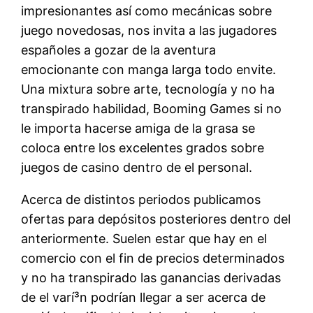
impresionantes así­ como mecánicas sobre
juego novedosas, nos invita a las jugadores
españoles a gozar de la aventura
emocionante con manga larga todo envite.
Una mixtura sobre arte, tecnología y no ha
transpirado habilidad, Booming Games si no
le importa hacerse amiga de la grasa se
coloca entre los excelentes grados sobre
juegos de casino dentro de el personal.
Acerca de distintos periodos publicamos
ofertas para depósitos posteriores dentro del
anteriormente. Suelen estar que hay en el
comercio con el fin de precios determinados
y no ha transpirado las ganancias derivadas
de el varí³n podrían llegar a ser acerca de