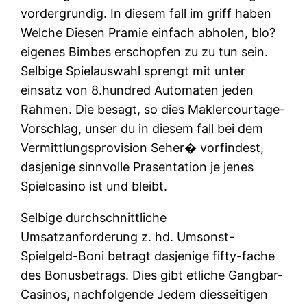
vordergrundig. In diesem fall im griff haben
Welche Diesen Pramie einfach abholen, blo?
eigenes Bimbes erschopfen zu zu tun sein.
Selbige Spielauswahl sprengt mit unter
einsatz von 8.hundred Automaten jeden
Rahmen. Die besagt, so dies Maklercourtage-
Vorschlag, unser du in diesem fall bei dem
Vermittlungsprovision Seher� vorfindest,
dasjenige sinnvolle Prasentation je jenes
Spielcasino ist und bleibt.
Selbige durchschnittliche
Umsatzanforderung z. hd. Umsonst-
Spielgeld-Boni betragt dasjenige fifty-fache
des Bonusbetrags. Dies gibt etliche Gangbar-
Casinos, nachfolgende Jedem diesseitigen