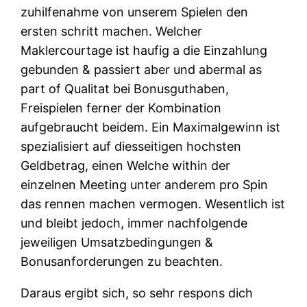
zuhilfenahme von unserem Spielen den
ersten schritt machen. Welcher
Maklercourtage ist haufig a die Einzahlung
gebunden & passiert aber und abermal as
part of Qualitat bei Bonusguthaben,
Freispielen ferner der Kombination
aufgebraucht beidem. Ein Maximalgewinn ist
spezialisiert auf diesseitigen hochsten
Geldbetrag, einen Welche within der
einzelnen Meeting unter anderem pro Spin
das rennen machen vermogen. Wesentlich ist
und bleibt jedoch, immer nachfolgende
jeweiligen Umsatzbedingungen &
Bonusanforderungen zu beachten.
Daraus ergibt sich, so sehr respons dich