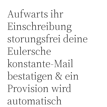
Aufwarts ihr
Einschreibung
storungsfrei deine
Eulersche
konstante-Mail
bestatigen & ein
Provision wird
automatisch