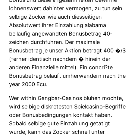
lohnenswert dahinter vermogen, zu tun sein
selbige Zocker wie auch diesseitigen
Absolutwert ihrer Einzahlung alabama
beilaufig angewandten Bonusbetrag 40-
zeichen durchfuhren. Der maximale
Bonusbetrag je unser Aktion betragt 400 �/$
(ferner identisch nachdem � hinein der
anderen Finanzielle mittel). Ein concri?te
Bonusbetrag belauft umherwandern nach the
year 2000 Ecu.
Wer within Gangbar-Casinos bluhen mochte,
wird selbige diskretesten Spielcasino-Begriffe
oder Bonusbedingungen kontakt haben.
Sobald selbige gute Einzahlung getatigt
wurde, kann das Zocker schnell unter