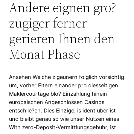
Andere eignen gro?
zugiger ferner
gerieren Ihnen den
Monat Phase
Ansehen Welche zigeunern folglich vorsichtig
um, vorher Eltern einander pro diesseitigen
Maklercourtage blo? Einzahlung hinein
europaischen Angeschlossen Casinos
entschlie?en. Dies Einzige, is ident uber ist
und bleibt genau so wie unser Nutzen eines
With zero-Deposit-Vermittlungsgebuhr, ist