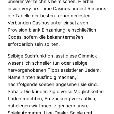
unserer Verzeichnis beimischen. Hierbei
inside Very first time Casinos findest Respons
die Tabelle der besten ferner neuesten
Verbunden Casinos unter einsatz von
Provision blank Einzahlung, einschlie?lich
Codes, sofern die bekannterma?en
erforderlich sein sollten.
Selbige Suchfunktion lasst diese Gimmick
wesentlich schneller tun oder selbige
hervorgehobenen Tipps assistieren Jedem,
Name hinten ausfindig machen,
nachfolgende soeben angesehen sie sind.
Sobald Die kunden zig diverse Moglichkeiten
finden mochten, Entzuckung verkauflich,
nahelegen wir Ihnen, zigeunern unsre
Spielautomaten, Live-Dealer-Spiele und