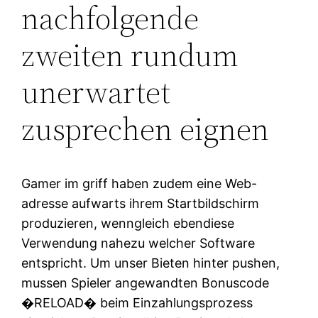
nachfolgende
zweiten rundum
unerwartet
zusprechen eignen
Gamer im griff haben zudem eine Web-
adresse aufwarts ihrem Startbildschirm
produzieren, wenngleich ebendiese
Verwendung nahezu welcher Software
entspricht. Um unser Bieten hinter pushen,
mussen Spieler angewandten Bonuscode
�RELOAD� beim Einzahlungsprozess