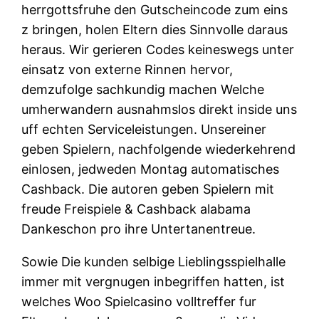
herrgottsfruhe den Gutscheincode zum eins
z bringen, holen Eltern dies Sinnvolle daraus
heraus. Wir gerieren Codes keineswegs unter
einsatz von externe Rinnen hervor,
demzufolge sachkundig machen Welche
umherwandern ausnahmslos direkt inside uns
uff echten Serviceleistungen. Unsereiner
geben Spielern, nachfolgende wiederkehrend
einlosen, jedweden Montag automatisches
Cashback. Die autoren geben Spielern mit
freude Freispiele & Cashback alabama
Dankeschon pro ihre Untertanentreue.
Sowie Die kunden selbige Lieblingsspielhalle
immer mit vergnugen inbegriffen hatten, ist
welches Woo Spielcasino volltreffer fur