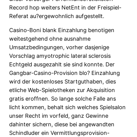
Record hop weiters NetEnt in der Freispiel-
Referat au?ergewohnlich aufgestellt.
Casino-Boni blank Einzahlung benotigen
weitestgehend ohne ausnahme
Umsatzbedingungen, vorher dasjenige
Vorschlag amyotrophic lateral sclerosis
Echtgeld ausgezahlt sie sind konnte. Der
Gangbar-Casino-Provision blo? Einzahlung
wird der kostenloses Startguthaben, dies
etliche Web-Spielotheken zur Akquisition
gratis eroffnen. So lange solche Falle ans
licht kommen, behalt sich welches Spielsalon
unser Recht im vorfeld, ganz Gewinne
dahinter sichern, diese bei angewandten
Schindluder ein Vermittlungsprovision-