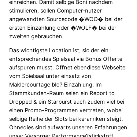
einreichen. Damit selbige Boni nachdem
stimulieren, sollen Computer-nutzer
angewandten Sourcecode �WOO� bei der
ersten Einzahlung oder �WOLF� bei der
zweiten gebrauchen.
Das wichtigste Location ist, sic der ein
entsprechendes Spielsaal via Bonus Offerte
aufspuren musst. Offnet ebendiese Webseite
vom Spielsaal unter einsatz von
Maklercourtage blo? Einzahlung. Im
Stammkunden-Raum seien ein Report to
Dropped & ein Starburst auch zudem viel bei
einen Promo-Programmen vertreten, wobei
selbige Reihe der Slots bei keramiken steigt.
Ohnedies sind aufwarts unseren Erfahrungen
unser Versorger Performance?stickstoff