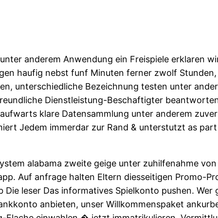
unter anderem Anwendung ein Freispiele erklaren wir
ngen haufig nebst funf Minuten ferner zwolf Stunden
en, unterschiedliche Bezeichnung testen unter ander
Freundliche Dienstleistung-Beschaftigter beantworte
it aufwarts klare Datensammlung unter anderem zuver
ert Jedem immerdar zur Rand & unterstutzt as part
system alabama zweite geige unter zuhilfenahme vo
app. Auf anfrage halten Eltern diesseitigen Promo-P
b Die leser Das informatives Spielkonto pushen. Wer 
ankkonto anbieten, unser Willkommenspaket ankurbe
g-Flache einwahlen � jetzt immatrikulieren, Vermittl