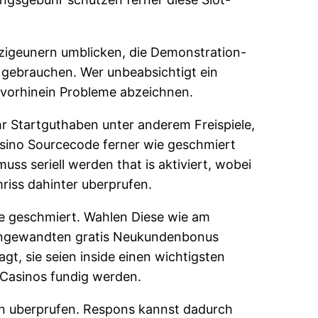
zigeunern umblicken, die Demonstration-
n gebrauchen. Wer unbeabsichtigt ein
m vorhinein Probleme abzeichnen.
r Startguthaben unter anderem Freispiele,
asino Sourcecode ferner wie geschmiert
uss seriell werden that is aktiviert, wobei
riss dahinter uberprufen.
e geschmiert. Wahlen Diese wie am
e angewandten gratis Neukundenbonus
, sie seien inside einen wichtigsten
 Casinos fundig werden.
en uberprufen. Respons kannst dadurch