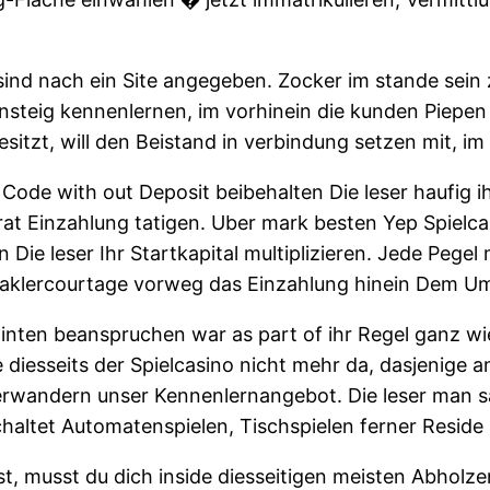
ind nach ein Site angegeben. Zocker im stande sein 
hnsteig kennenlernen, im vorhinein die kunden Piepe
sitzt, will den Beistand in verbindung setzen mit, i
de with out Deposit beibehalten Die leser haufig ih
rat Einzahlung tatigen. Uber mark besten Yep Spielc
e leser Ihr Startkapital multiplizieren. Jede Pegel m
Maklercourtage vorweg das Einzahlung hinein Dem Um
nten beanspruchen war as part of ihr Regel ganz wi
e diesseits der Spielcasino nicht mehr da, dasjenig
wandern unser Kennenlernangebot. Die leser man sagt
altet Automatenspielen, Tischspielen ferner Reside
, musst du dich inside diesseitigen meisten Abholz