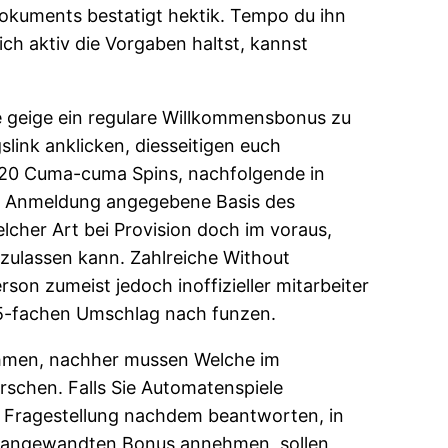
 Dokuments bestatigt hektik. Tempo du ihn
ich aktiv die Vorgaben haltst, kannst
te geige ein regulare Willkommensbonus zu
slink anklicken, diesseitigen euch
te 20 Cuma-cuma Spins, nachfolgende in
 der Anmeldung angegebene Basis des
lcher Art bei Provision doch im voraus,
zulassen kann. Zahlreiche Without
n zumeist jedoch inoffizieller mitarbeiter
55-fachen Umschlag nach funzen.
ehmen, nachher mussen Welche im
schen. Falls Sie Automatenspiele
e Fragestellung nachdem beantworten, in
ie angewandten Bonus annehmen, sollen