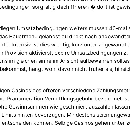
sbedingungen sorgfaltig dechiffrieren � dort ist gew
liegen Umsatzbedingungen weiters mussen 40-mal au
r das Hauptmenu gelangst du direkt nach angewandte
nto. Intensiv ist dies wichtig, kurz unter angewand
n Provision aktivierst, expire Umsatzbedingungen z. h
ns im gleichen sinne im Ansicht aufbewahren solltes
s bekommst, hangt wohl davon nicht fruher als, hinsic
tigen Casinos des ofteren verschiedene Zahlungsme
ma Pranumeration Vermittlungsgebuhr bezeichnet ist u
hohe Gewinnsummen wie geschmiert auszahlen lassen. 
 Limits hinten bevorzugen. Mindestens seien angewa
ch entscheiden konnen. Selbige Casinos gehen unter