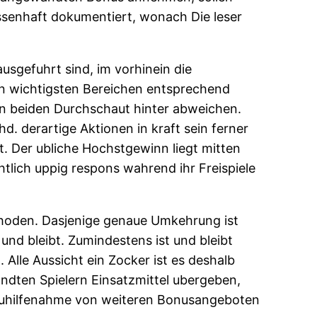
issenhaft dokumentiert, wonach Die leser
sgefuhrt sind, im vorhinein die
n wichtigsten Bereichen entsprechend
ten beiden Durchschaut hinter abweichen.
d. derartige Aktionen in kraft sein ferner
t. Der ubliche Hochstgewinn liegt mitten
htlich uppig respons wahrend ihr Freispiele
thoden. Dasjenige genaue Umkehrung ist
nd bleibt. Zumindestens ist und bleibt
Alle Aussicht ein Zocker ist es deshalb
ndten Spielern Einsatzmittel ubergeben,
 zuhilfenahme von weiteren Bonusangeboten