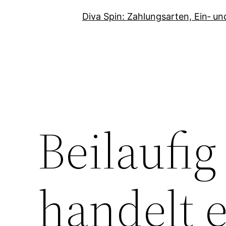
Diva Spin: Zahlungsarten, Ein‑ u
Beilaufi
handelt 