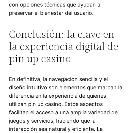
con opciones técnicas que ayudan a
preservar el bienestar del usuario.
Conclusión: la clave en
la experiencia digital de
pin up casino
En definitiva, la navegación sencilla y el
diseño intuitivo son elementos que marcan la
diferencia en la experiencia de quienes
utilizan pin up casino. Estos aspectos
facilitan el acceso a una amplia variedad de
juegos y servicios, haciendo que la
interacción sea natural y eficiente. La