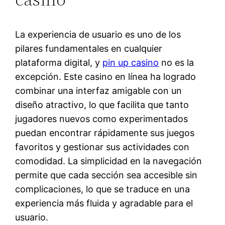
La experiencia de usuario es uno de los
pilares fundamentales en cualquier
plataforma digital, y
pin up casino
no es la
excepción. Este casino en línea ha logrado
combinar una interfaz amigable con un
diseño atractivo, lo que facilita que tanto
jugadores nuevos como experimentados
puedan encontrar rápidamente sus juegos
favoritos y gestionar sus actividades con
comodidad. La simplicidad en la navegación
permite que cada sección sea accesible sin
complicaciones, lo que se traduce en una
experiencia más fluida y agradable para el
usuario.