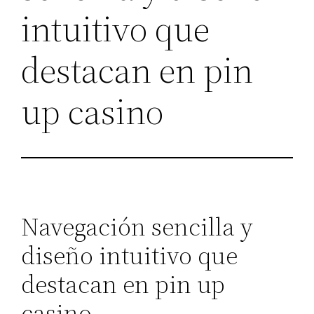
intuitivo que
destacan en pin
up casino
Navegación sencilla y
diseño intuitivo que
destacan en pin up
casino