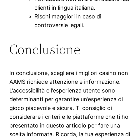
clienti in lingua italiana.
Rischi maggiori in caso di
controversie legali.
Conclusione
In conclusione, scegliere i migliori casino non
AAMS richiede attenzione e informazione.
L’accessibilità e l’esperienza utente sono
determinanti per garantire un’esperienza di
gioco piacevole e sicura. Ti consiglio di
considerare i criteri e le piattaforme che ti ho
presentato in questo articolo per fare una
scelta informata. Ricorda, la tua esperienza di