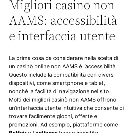
Migliori casino non
AAMS: accessibilità
e interfaccia utente
La prima cosa da considerare nella scelta di
un casinò online non AAMS è l’accessibilità.
Questo include la compatibilità con diversi
dispositivi, come smartphone e tablet,
nonché la facilità di navigazione nel sito.
Molti dei migliori casinò non AAMS offrono
un’interfaccia utente intuitiva che consente di
trovare facilmente giochi, offerte e
promozioni. Ad esempio, piattaforme come
Betfair
e
LeoVegas
hanno investito