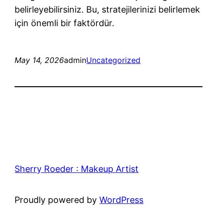
belirleyebilirsiniz. Bu, stratejilerinizi belirlemek
için önemli bir faktördür.
May 14, 2026
admin
Uncategorized
Sherry Roeder : Makeup Artist
Proudly powered by
WordPress