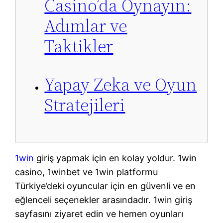
Casino’da Oynayın:
Adımlar ve
Taktikler
Yapay Zeka ve Oyun
Stratejileri
1win
giriş yapmak için en kolay yoldur. 1win
casino, 1winbet ve 1win platformu
Türkiye’deki oyuncular için en güvenli ve en
eğlenceli seçenekler arasındadır. 1win giriş
sayfasını ziyaret edin ve hemen oyunları