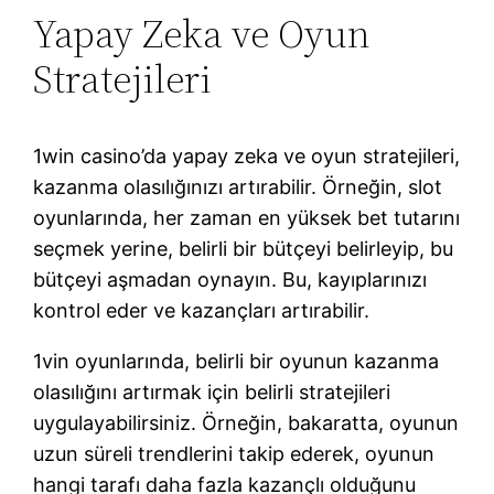
Yapay Zeka ve Oyun
Stratejileri
1win casino’da yapay zeka ve oyun stratejileri,
kazanma olasılığınızı artırabilir. Örneğin, slot
oyunlarında, her zaman en yüksek bet tutarını
seçmek yerine, belirli bir bütçeyi belirleyip, bu
bütçeyi aşmadan oynayın. Bu, kayıplarınızı
kontrol eder ve kazançları artırabilir.
1vin oyunlarında, belirli bir oyunun kazanma
olasılığını artırmak için belirli stratejileri
uygulayabilirsiniz. Örneğin, bakaratta, oyunun
uzun süreli trendlerini takip ederek, oyunun
hangi tarafı daha fazla kazançlı olduğunu