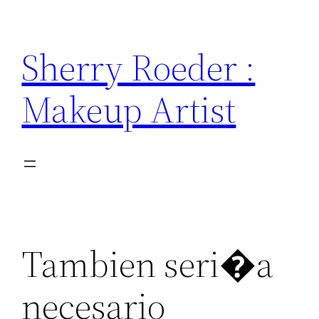
Skip
to
Sherry Roeder :
content
Makeup Artist
Tambien seri�a
necesario