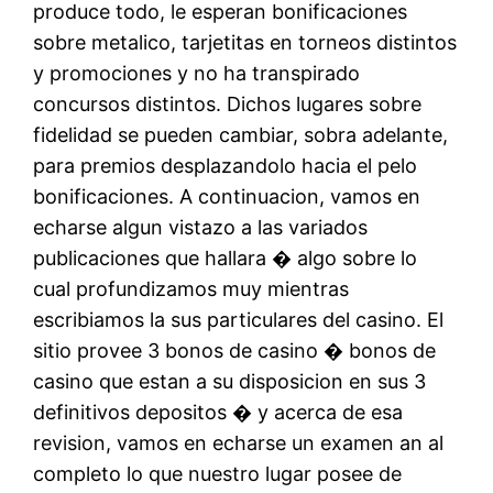
produce todo, le esperan bonificaciones
sobre metalico, tarjetitas en torneos distintos
y promociones y no ha transpirado
concursos distintos. Dichos lugares sobre
fidelidad se pueden cambiar, sobra adelante,
para premios desplazandolo hacia el pelo
bonificaciones. A continuacion, vamos en
echarse algun vistazo a las variados
publicaciones que hallara � algo sobre lo
cual profundizamos muy mientras
escribiamos la sus particulares del casino. El
sitio provee 3 bonos de casino � bonos de
casino que estan a su disposicion en sus 3
definitivos depositos � y acerca de esa
revision, vamos en echarse un examen an al
completo lo que nuestro lugar posee de