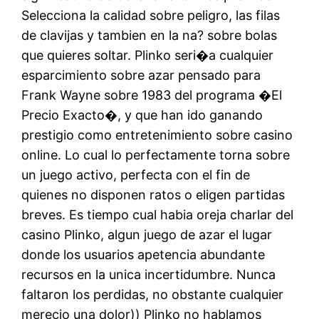
Selecciona la calidad sobre peligro, las filas
de clavijas y tambien en la na? sobre bolas
que quieres soltar. Plinko seri�a cualquier
esparcimiento sobre azar pensado para
Frank Wayne sobre 1983 del programa �El
Precio Exacto�, y que han ido ganando
prestigio como entretenimiento sobre casino
online. Lo cual lo perfectamente torna sobre
un juego activo, perfecta con el fin de
quienes no disponen ratos o eligen partidas
breves. Es tiempo cual habia oreja charlar del
casino Plinko, algun juego de azar el lugar
donde los usuarios apetencia abundante
recursos en la unica incertidumbre. Nunca
faltaron los perdidas, no obstante cualquier
merecio una dolor)) Plinko no hablamos