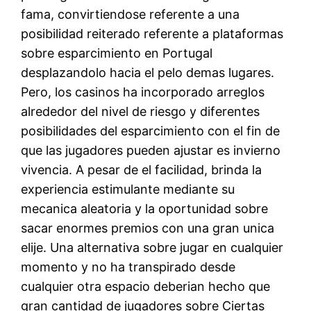
fama, convirtiendose referente a una
posibilidad reiterado referente a plataformas
sobre esparcimiento en Portugal
desplazandolo hacia el pelo demas lugares.
Pero, los casinos ha incorporado arreglos
alrededor del nivel de riesgo y diferentes
posibilidades del esparcimiento con el fin de
que las jugadores pueden ajustar es invierno
vivencia. A pesar de el facilidad, brinda la
experiencia estimulante mediante su
mecanica aleatoria y la oportunidad sobre
sacar enormes premios con una gran unica
elije. Una alternativa sobre jugar en cualquier
momento y no ha transpirado desde
cualquier otra espacio deberian hecho que
gran cantidad de jugadores sobre Ciertas