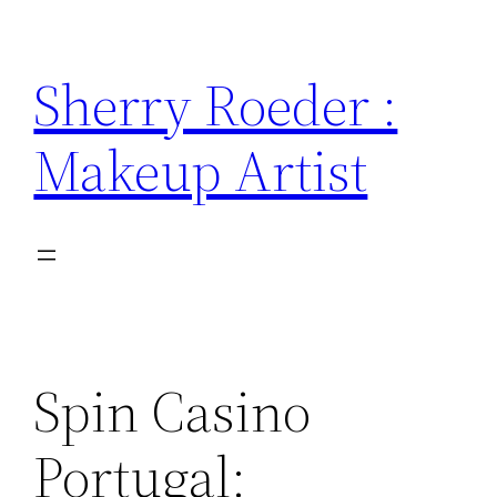
Skip
to
Sherry Roeder :
content
Makeup Artist
Spin Casino
Portugal: