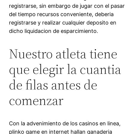
registrarse, sin embargo de jugar con el pasar
del tiempo recursos conveniente, deberia
registrarse y realizar cualquier deposito en
dicho liquidacion de esparcimiento.
Nuestro atleta tiene
que elegir la cuantia
de filas antes de
comenzar
Con la advenimiento de los casinos en linea,
plinko game en internet hallan ganaderia