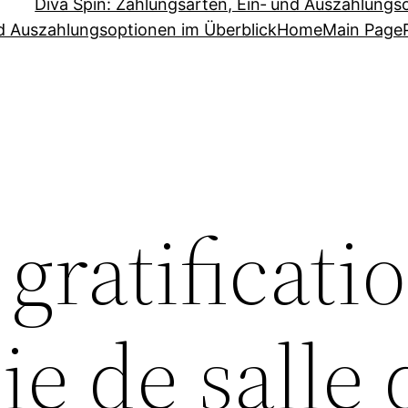
Diva Spin: Zahlungsarten, Ein‑ und Auszahlungs
nd Auszahlungsoptionen im Überblick
Home
Main Page
 gratificati
e de salle 