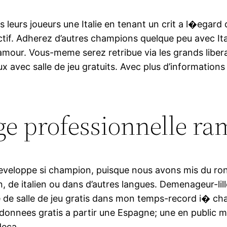
s leurs joueurs une Italie en tenant un crit a l�egard
ctif. Adherez d’autres champions quelque peu avec Ita
amour. Vous-meme serez retribue via les grands liberali
 avec salle de jeu gratuits. Avec plus d’informations
ge professionnelle ra
developpe si champion, puisque nous avons mis du ron
n, de italien ou dans d’autres langues. Demenageur-li
 de salle de jeu gratis dans mon temps-record i� ch
onnees gratis a partir une Espagne; une en public mat
deca.