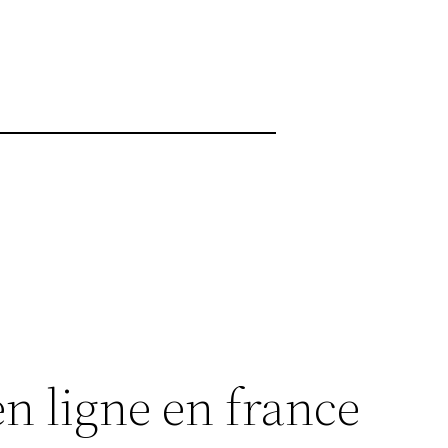
n ligne en france