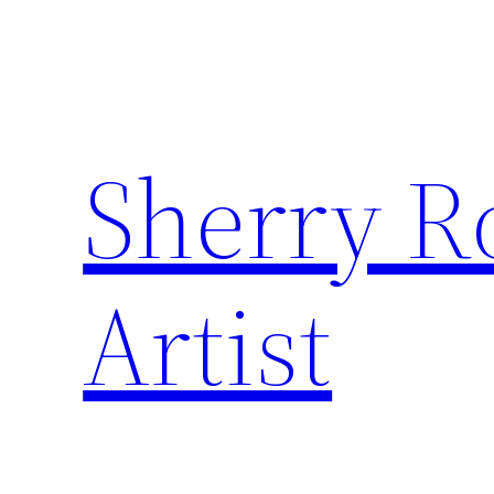
Skip
to
content
Sherry R
Artist