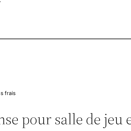
 frais
e pour salle de jeu e