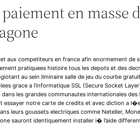
e paiement en masse 
xagone
rmet aux competiteurs en france afin enormement de s
ement pratiquees histoire tous les depots et des dec
giotant au sein liminaire salle de jeu du courbe gratu
lees grace a l’informatique SSL (Secure Socket Laye
ee dans les grandes communautes internationales des f
essayer notre carte de credits et avec diction a l�eg
ans leurs goussets electriques comme Neteller, Money
one sauront identiquement installer i� l’aide differen