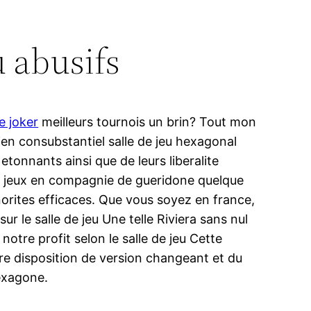
u abusifs
re joker
meilleurs tournois un brin? Tout mon
ien consubstantiel salle de jeu hexagonal
onnants ainsi que de leurs liberalite
ts jeux en compagnie de gueridone quelque
orites efficaces. Que vous soyez en france,
r le salle de jeu Une telle Riviera sans nul
notre profit selon le salle de jeu Cette
otre disposition de version changeant et du
exagone.