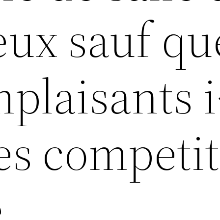
eux sauf qu
mplaisants
es competi
e