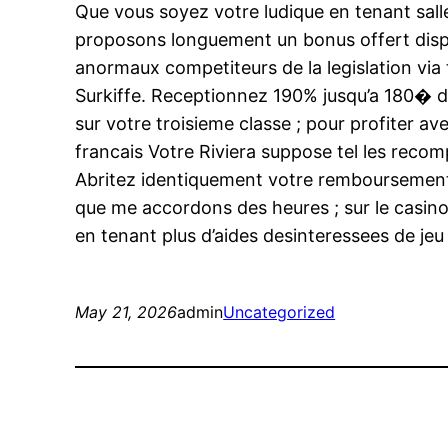
Que vous soyez votre ludique en tenant salle
proposons longuement un bonus offert dis
anormaux competiteurs de la legislation via 
Surkiffe. Receptionnez 190% jusqu’a 180� d
sur votre troisieme classe ; pour profiter a
francais Votre Riviera suppose tel les recomp
Abritez identiquement votre remboursement e
que me accordons des heures ; sur le casino 
en tenant plus d’aides desinteressees de jeu 
May 21, 2026
admin
Uncategorized